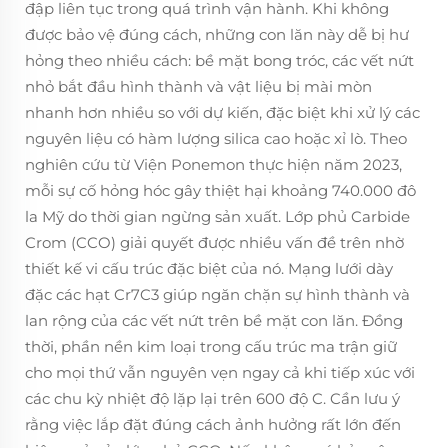
đập liên tục trong quá trình vận hành. Khi không
được bảo vệ đúng cách, những con lăn này dễ bị hư
hỏng theo nhiều cách: bề mặt bong tróc, các vết nứt
nhỏ bắt đầu hình thành và vật liệu bị mài mòn
nhanh hơn nhiều so với dự kiến, đặc biệt khi xử lý các
nguyên liệu có hàm lượng silica cao hoặc xỉ lò. Theo
nghiên cứu từ Viện Ponemon thực hiện năm 2023,
mỗi sự cố hỏng hóc gây thiệt hại khoảng 740.000 đô
la Mỹ do thời gian ngừng sản xuất. Lớp phủ Carbide
Crom (CCO) giải quyết được nhiều vấn đề trên nhờ
thiết kế vi cấu trúc đặc biệt của nó. Mạng lưới dày
đặc các hạt Cr7C3 giúp ngăn chặn sự hình thành và
lan rộng của các vết nứt trên bề mặt con lăn. Đồng
thời, phần nền kim loại trong cấu trúc ma trận giữ
cho mọi thứ vẫn nguyên vẹn ngay cả khi tiếp xúc với
các chu kỳ nhiệt độ lặp lại trên 600 độ C. Cần lưu ý
rằng việc lắp đặt đúng cách ảnh hưởng rất lớn đến