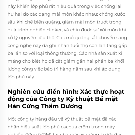
này khiến lớp phủ rất hiệu quả trong việc chống lại
hư hại do các dạng mài mòn khác nhau: chống xước
sâu khi chế biến quặng, giảm mài mòn trượt trong
quá trình nghiền clinker, và chịu được sự xói mòn khi
xử lý nguyên liệu thô. Các mỏ quặng sắt chuyển sang
công nghệ này đã ghi nhận tuổi thọ con lăn tăng gấp
ba lần so với loại thông thường. Các nhà sản xuất xi
măng cho biết họ đã cắt giảm gần hai phần ba khối
lượng công việc bảo trì hàng năm sau khi áp dụng
lớp phủ này.
Nghiên cứu điển hình: Xác thực hoạt
động của Công ty Kỹ thuật Bề mặt
Hàn Cứng Thẩm Dương
Một công ty hàng đầu về kỹ thuật bề mặt đã xác
nhận hiệu suất lớp phủ cacbua crôm trong máy
nghiền đứng (VRM) tại nhà máy xi măng, trước đây