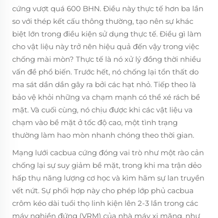
cứng vượt quá 600 BHN. Điều này thực tế hơn ba lần
so với thép kết cấu thông thường, tạo nên sự khác
biệt lớn trong điều kiện sử dụng thực tế. Điều gì làm
cho vật liệu này trở nên hiệu quả đến vậy trong việc
chống mài mòn? Thực tế là nó xử lý đồng thời nhiều
vấn đề phổ biến. Trước hết, nó chống lại tổn thất do
ma sát dần dần gây ra bởi các hạt nhỏ. Tiếp theo là
bảo vệ khỏi những va chạm mạnh có thể xé rách bề
mặt. Và cuối cùng, nó chịu được khi các vật liệu va
chạm vào bề mặt ở tốc độ cao, một tình trạng
thường làm hao mòn nhanh chóng theo thời gian.
Mạng lưới cacbua cứng đóng vai trò như một rào cản
chống lại sự suy giảm bề mặt, trong khi ma trận dẻo
hấp thụ năng lượng cơ học và kìm hãm sự lan truyền
vết nứt. Sự phối hợp này cho phép lớp phủ cacbua
crôm kéo dài tuổi thọ linh kiện lên 2-3 lần trong các
máy nghiền đứng (VRM) của nhà máy xi măng, như