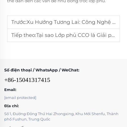
thể dẫn đến các vấn đề như bong tróc lớp phủ.
Trước:
Xu Hướng Tương Lai: Công Nghệ Hàn CCO Tiên Tiến Cải Thiện Độ Bền
Tiếp theo:
Tại sao Lớp phủ CCO là Giải pháp Tốt nhất để Bảo vệ Bàn Nghiền
Số điện thoại / WhatsApp / WeChat:
+86-15041317415
Email:
[email protected]
Địa chỉ:
Số 1, Đường Đông Thứ Hai Zhongxing, Khu Mới Shenfu, Thành
phố Fushun, Trung Quốc