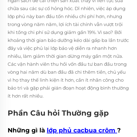
ngân sách để cải thiện sản xuất thay vì liên tục sửa
chữa sau các sự cố hỏng hóc. Dĩ nhiên, việc áp dụng
lớp phủ này ban đầu tốn nhiều chi phí hơn, nhưng
trong vòng năm năm, lợi ích tài chính vẫn vượt trội
khi tổng chi phí sử dụng giảm gần 19%. Vì sao? Bởi
khoảng thời gian bảo dưỡng kéo dài gấp ba lần trước
đây và việc phủ lại lớp bảo vệ diễn ra nhanh hơn
nhiều, làm giảm thời gian dừng máy gần một nửa.
Các vận hành viên thu hồi vốn đầu tư ban đầu trong
vòng hai năm dù ban đầu đã chi thêm tiền, chủ yếu
vì họ thay thế linh kiện ít hơn, cần ít nhân công cho
bảo trì và gặp phải gián đoạn hoạt động bình thường
ít hơn rất nhiều.
Phần Câu hỏi Thường gặp
Những gì là
lớp phủ cacbua crôm
?