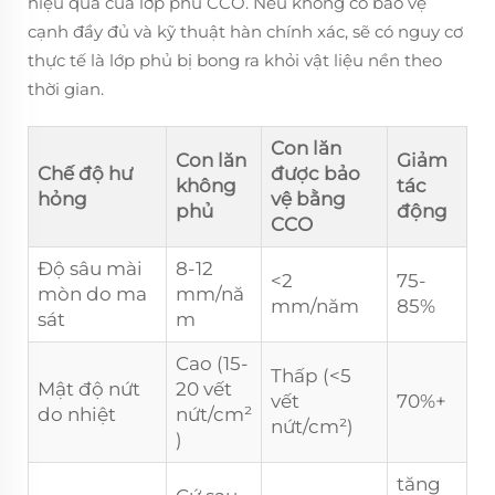
hiệu quả của lớp phủ CCO. Nếu không có bảo vệ
cạnh đầy đủ và kỹ thuật hàn chính xác, sẽ có nguy cơ
thực tế là lớp phủ bị bong ra khỏi vật liệu nền theo
thời gian.
Con lăn
Con lăn
Giảm
Chế độ hư
được bảo
không
tác
hỏng
vệ bằng
phủ
động
CCO
Độ sâu mài
8-12
<2
75-
mòn do ma
mm/nă
mm/năm
85%
sát
m
Cao (15-
Thấp (<5
Mật độ nứt
20 vết
vết
70%+
do nhiệt
nứt/cm²
nứt/cm²)
)
tăng