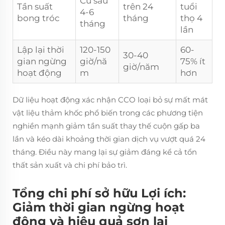
Cứ sau
Tần suất
trên 24
tuổi
4-6
bong tróc
tháng
thọ 4
tháng
lần
Lập lại thời
120-150
60-
30-40
gian ngừng
giờ/nă
75% ít
giờ/năm
hoạt động
m
hơn
Dữ liệu hoạt động xác nhận CCO loại bỏ sự mất mát
vật liệu thảm khốc phổ biến trong các phương tiện
nghiền mạnh giảm tần suất thay thế cuộn gấp ba
lần và kéo dài khoảng thời gian dịch vụ vượt quá 24
tháng. Điều này mang lại sự giảm đáng kể cả tổn
thất sản xuất và chi phí bảo trì.
Tổng chi phí sở hữu Lợi ích:
Giảm thời gian ngừng hoạt
động và hiệu quả sơn lại