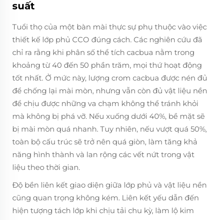
suất
Tuổi thọ của một bàn mài thực sự phụ thuộc vào việc
thiết kế lớp phủ CCO đúng cách. Các nghiên cứu đã
chỉ ra rằng khi phân số thể tích cacbua nằm trong
khoảng từ 40 đến 50 phần trăm, mọi thứ hoạt động
tốt nhất. Ở mức này, lượng crom cacbua được nén đủ
để chống lại mài mòn, nhưng vẫn còn đủ vật liệu nền
để chịu được những va chạm không thể tránh khỏi
mà không bị phá vỡ. Nếu xuống dưới 40%, bề mặt sẽ
bị mài mòn quá nhanh. Tuy nhiên, nếu vượt quá 50%,
toàn bộ cấu trúc sẽ trở nên quá giòn, làm tăng khả
năng hình thành và lan rộng các vết nứt trong vật
liệu theo thời gian.
Độ bền liên kết giao diện giữa lớp phủ và vật liệu nền
cũng quan trọng không kém. Liên kết yếu dẫn đến
hiện tượng tách lớp khi chịu tải chu kỳ, làm lộ kim