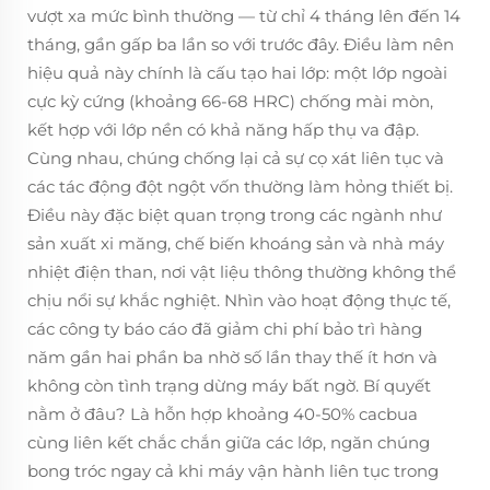
vượt xa mức bình thường — từ chỉ 4 tháng lên đến 14
tháng, gần gấp ba lần so với trước đây. Điều làm nên
hiệu quả này chính là cấu tạo hai lớp: một lớp ngoài
cực kỳ cứng (khoảng 66-68 HRC) chống mài mòn,
kết hợp với lớp nền có khả năng hấp thụ va đập.
Cùng nhau, chúng chống lại cả sự cọ xát liên tục và
các tác động đột ngột vốn thường làm hỏng thiết bị.
Điều này đặc biệt quan trọng trong các ngành như
sản xuất xi măng, chế biến khoáng sản và nhà máy
nhiệt điện than, nơi vật liệu thông thường không thể
chịu nổi sự khắc nghiệt. Nhìn vào hoạt động thực tế,
các công ty báo cáo đã giảm chi phí bảo trì hàng
năm gần hai phần ba nhờ số lần thay thế ít hơn và
không còn tình trạng dừng máy bất ngờ. Bí quyết
nằm ở đâu? Là hỗn hợp khoảng 40-50% cacbua
cùng liên kết chắc chắn giữa các lớp, ngăn chúng
bong tróc ngay cả khi máy vận hành liên tục trong