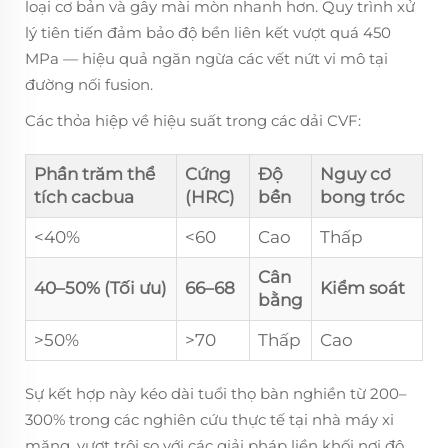
loại cơ bản và gây mài mòn nhanh hơn. Quy trình xử
lý tiên tiến đảm bảo độ bền liên kết vượt quá 450
MPa — hiệu quả ngăn ngừa các vết nứt vi mô tại
đường nối fusion.
Các thỏa hiệp về hiệu suất trong các dải CVF:
Phần trăm thể
Cứng
Độ
Nguy cơ
tích cacbua
(HRC)
bền
bong tróc
<40%
<60
Cao
Thấp
Cân
40–50% (Tối ưu)
66–68
Kiểm soát
bằng
>50%
>70
Thấp
Cao
Sự kết hợp này kéo dài tuổi thọ bàn nghiền từ 200–
300% trong các nghiên cứu thực tế tại nhà máy xi
măng, vượt trội so với các giải pháp liền khối nơi độ