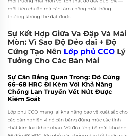
môi trường mài mòn với tổn thất độ dày dưới 5% —
một tiêu chuẩn mà các tấm chống mài thông
thường không thể đạt được.
Sự Kết Hợp Giữa Va Đập Và Mài
Mòn: Vì Sao Độ Dẻo dai + Độ
Cứng Tạo Nên
Lớp phủ CCO
Lý
Tưởng Cho Các Bàn Mài
Sự Cân Bằng Quan Trọng: Độ Cứng
66–68 HRC Đi Kèm Với Khả Năng
Chống Lan Truyền Vết Nứt Được
Kiểm Soát
Lớp phủ CCO mang lại khả năng bảo vệ xuất sắc cho
các bàn nghiền vì nó cân bằng đúng mức các tính
chất kim loại khác nhau. Với độ cứng bề mặt khoảng
66 đến 68 HRC, lớp phủ này chống chịu tốt trước mài