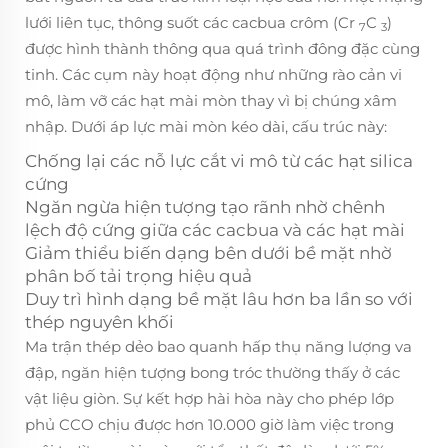
lưới liên tục, thông suốt các cacbua crôm (Cr
C
)
7
3
được hình thành thông qua quá trình đông đặc cùng
tinh. Các cụm này hoạt động như những rào cản vi
mô, làm vỡ các hạt mài mòn thay vì bị chúng xâm
nhập. Dưới áp lực mài mòn kéo dài, cấu trúc này:
Chống lại các nỗ lực cắt vi mô từ các hạt silica
cứng
Ngăn ngừa hiện tượng tạo rãnh nhờ chênh
lệch độ cứng giữa các cacbua và các hạt mài
Giảm thiểu biến dạng bên dưới bề mặt nhờ
phân bố tải trọng hiệu quả
Duy trì hình dạng bề mặt lâu hơn ba lần so với
thép nguyên khối
Ma trận thép dẻo bao quanh hấp thụ năng lượng va
đập, ngăn hiện tượng bong tróc thường thấy ở các
vật liệu giòn. Sự kết hợp hài hòa này cho phép lớp
phủ CCO chịu được hơn 10.000 giờ làm việc trong