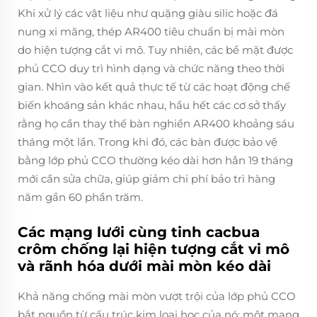
Khi xử lý các vật liệu như quặng giàu silic hoặc đá
nung xi măng, thép AR400 tiêu chuẩn bị mài mòn
do hiện tượng cắt vi mô. Tuy nhiên, các bề mặt được
phủ CCO duy trì hình dạng và chức năng theo thời
gian. Nhìn vào kết quả thực tế từ các hoạt động chế
biến khoáng sản khác nhau, hầu hết các cơ sở thấy
rằng họ cần thay thế bàn nghiền AR400 khoảng sáu
tháng một lần. Trong khi đó, các bàn được bảo vệ
bằng lớp phủ CCO thường kéo dài hơn hẳn 19 tháng
mới cần sửa chữa, giúp giảm chi phí bảo trì hàng
năm gần 60 phần trăm.
Các mạng lưới cùng tinh cacbua
crôm chống lại hiện tượng cắt vi mô
và rãnh hóa dưới mài mòn kéo dài
Khả năng chống mài mòn vượt trội của lớp phủ CCO
bắt nguồn từ cấu trúc kim loại học của nó: một mạng