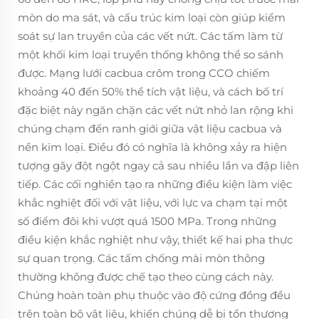
mòn do ma sát, và cấu trúc kim loại còn giúp kiểm
soát sự lan truyền của các vết nứt. Các tấm làm từ
một khối kim loại truyền thống không thể so sánh
được. Mạng lưới cacbua crôm trong CCO chiếm
khoảng 40 đến 50% thể tích vật liệu, và cách bố trí
đặc biệt này ngăn chặn các vết nứt nhỏ lan rộng khi
chúng chạm đến ranh giới giữa vật liệu cacbua và
nền kim loại. Điều đó có nghĩa là không xảy ra hiện
tượng gãy đột ngột ngay cả sau nhiều lần va đập liên
tiếp. Các cối nghiền tạo ra những điều kiện làm việc
khắc nghiệt đối với vật liệu, với lực va chạm tại một
số điểm đôi khi vượt quá 1500 MPa. Trong những
điều kiện khắc nghiệt như vậy, thiết kế hai pha thực
sự quan trọng. Các tấm chống mài mòn thông
thường không được chế tạo theo cùng cách này.
Chúng hoàn toàn phụ thuộc vào độ cứng đồng đều
trên toàn bộ vật liệu, khiến chúng dễ bị tổn thương