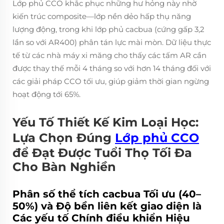
Lớp phủ CCO khắc phục những hư hỏng này nhờ
kiến trúc composite—lớp nền dẻo hấp thụ năng
lượng động, trong khi lớp phủ cacbua (cứng gấp 3,2
lần so với AR400) phân tán lực mài mòn. Dữ liệu thực
tế từ các nhà máy xi măng cho thấy các tấm AR cần
được thay thế mỗi 4 tháng so với hơn 14 tháng đối với
các giải pháp CCO tối ưu, giúp giảm thời gian ngừng
hoạt động tới 65%.
Yếu Tố Thiết Kế Kim Loại Học:
Lựa Chọn Đúng
Lớp phủ CCO
để Đạt Được Tuổi Thọ Tối Đa
Cho Bàn Nghiền
Phân số thể tích cacbua Tối ưu (40–
50%) và Độ bền liên kết giao diện là
Các yếu tố Chính điều khiển Hiệu