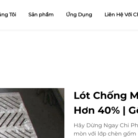
ng Tôi
Sản phẩm
Ứng Dụng
Liên Hệ Với C
Lót Chống M
Hơn 40% | G
Hãy Dừng Ngay Chi Phí
mòn với lớp chèn gốm 