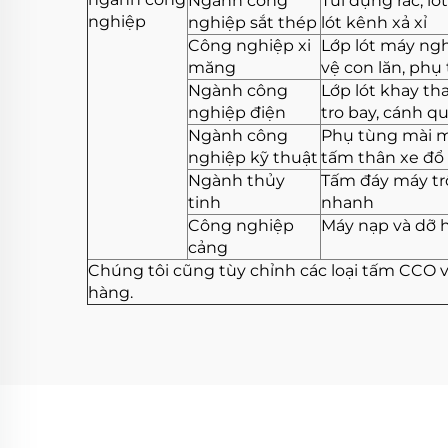
Ngành công
Túi đựng rác, ló
nghiệp
nghiệp sắt thép
lót kênh xả xỉ
Công nghiệp xi
Lớp lót máy ngh
măng
vệ con lăn, phụ
Ngành công
Lớp lót khay th
nghiệp điện
tro bay, cánh q
Ngành công
Phụ tùng mài m
nghiệp kỹ thuật
tấm thân xe đổ
Ngành thủy
Tấm đáy máy trộ
tinh
nhanh
Công nghiệp
Máy nạp và dỡ 
cảng
Chúng tôi cũng tùy chỉnh các loại tấm CCO 
hàng.