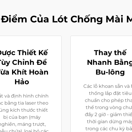
 Điểm Của Lót Chống Mài 
ược Thiết Kế
Thay thế
Tùy Chỉnh Để
Nhanh Bằn
ừa Khít Hoàn
Bu-lông
Hảo
Các lỗ khoan sẵn và
thống lắp đặt tiêu
t và định hình chính
chuẩn cho phép th
c bằng tia laser theo
thế trong vòng ch
úng kích thước thiết
đầy 2 giờ - giảm thi
bị của bạn (máy
thời gian dừng má
nghiền, máng trượt,
trong các chu kỳ b
ễu chứa), loại bỏ các