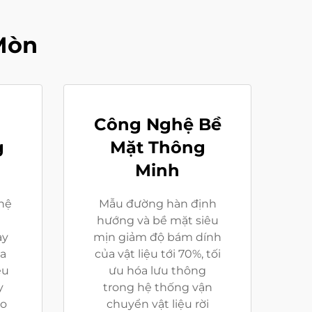
Mòn
Công Nghệ Bề
g
Mặt Thông
Minh
 hệ
Mẫu đường hàn định
hướng và bề mặt siêu
ay
mịn giảm độ bám dính
ưa
của vật liệu tới 70%, tối
ểu
ưu hóa lưu thông
y
trong hệ thống vận
ảo
chuyển vật liệu rời