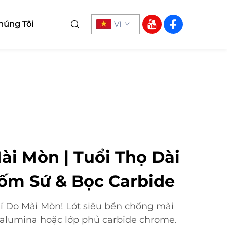
húng Tôi
VI
ài Mòn | Tuổi Thọ Dài
ốm Sứ & Bọc Carbide
 Do Mài Mòn! Lót siêu bền chống mài
alumina hoặc lớp phủ carbide chrome.