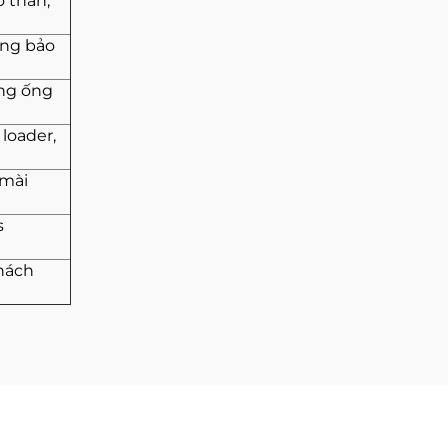
ở than,
ống bảo
ờng ống
loader,
 mài
s
hách