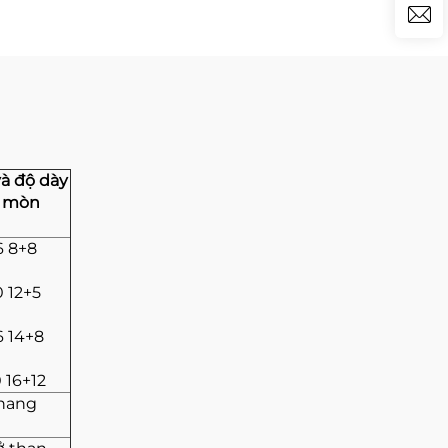
và độ dày
i mòn
6 8+8
0 12+5
6 14+8
 16+12
thang