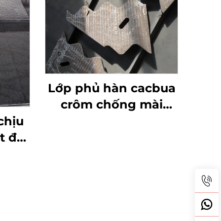
Lớp phủ hàn cacbua
crôm chống mài
mòn
chịu
t độ