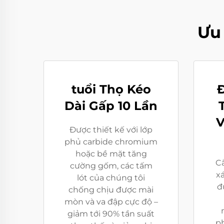
Ưu
tuổi Thọ Kéo
Đ
Dài Gấp 10 Lần
V
Được thiết kế với lớp
phủ carbide chromium
hoặc bề mặt tăng
Cắ
cường gốm, các tấm
xá
lót của chúng tôi
đ
chống chịu được mài
mòn và va đập cực độ –
giảm tới 90% tần suất
ph