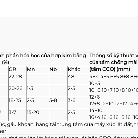
h phần hóa học của hợp kim bảng
Thông số kỹ thuật 
 (%)
của tấm chống mà
(tấm CCO) (mm)
CR
Mn
Nb
Khác
22-28
48
4+4 4+5 6+5 8+8 8+
10+5
20-26
1-3
2-5
10+6 10+7 10+8 10+1
12+6
18-25
2-3
5-8
3-6
12+8 12+10 12+12 14+
14+10
2
3-7
15-20
2-5
16+4 16+6 16+8 16+10
úc, gầu khoan, băng tải trung tâm của máy xúc lật đất, 
ner