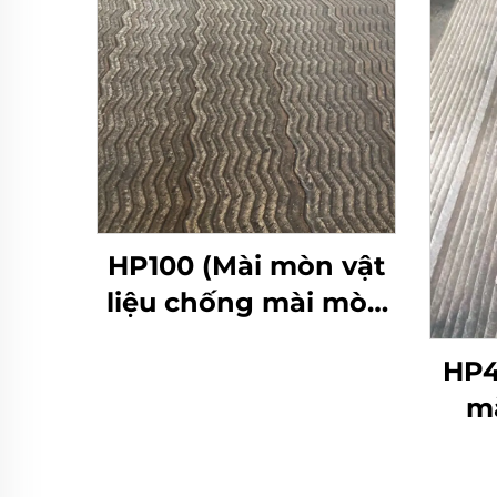
HP100 (Mài mòn vật
liệu chống mài mòn
áp suất thấp)
HP4
m