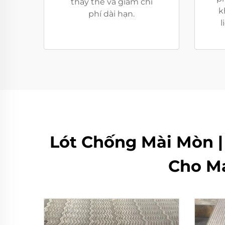
thay thế và giảm chi
k
phí dài hạn.
l
Lót Chống Mài Mòn |
Cho Má