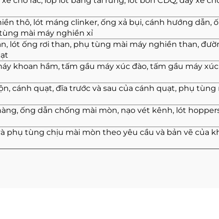
t xe chở rác, lớp lót băng tải rung, lót bồn CDQ, đáy xe ch
iền thô, lót máng clinker, ống xả bụi, cánh hướng dẫn, 
 tùng mài máy nghiền xỉ
an, lót ống rơi than, phụ tùng mài máy nghiền than, đư
uạt
áy khoan hầm, tấm gầu máy xúc đào, tấm gầu máy xúc 
n, cánh quạt, đĩa trước và sau của cánh quạt, phụ tùng
hàng, ống dẫn chống mài mòn, nạo vét kênh, lót hopper
và phụ tùng chịu mài mòn theo yêu cầu và bản vẽ của k