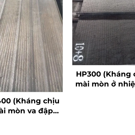
HP300 (Kháng 
mài mòn ở nhiệ
cao)
00 (Kháng chịu
ài mòn va đập
mạnh)