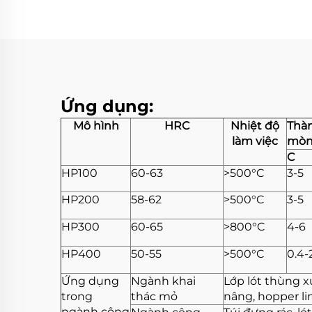
Ứng dụng:
Mô hình
HRC
Nhiệt độ
Thàn
làm việc
mòn
C
HP100
60-63
>500°C
3-5
HP200
58-62
>500°C
3-5
HP300
60-65
>800°C
4-6
HP400
50-55
>500°C
0.4-
Ứng dụng
Ngành khai
Lớp lót thùng x
trong
thác mỏ
nâng, hopper li
ngành công