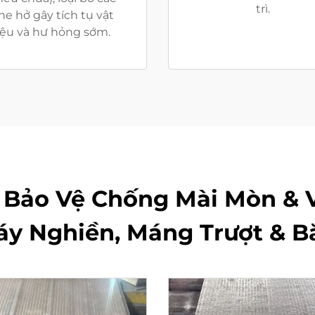
trì.
he hở gây tích tụ vật
iệu và hư hỏng sớm.
 Bảo Vệ Chống Mài Mòn & 
y Nghiền, Máng Trượt & B