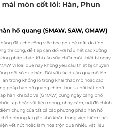
 mài mòn cốt lõi: Hàn, Phun
 hàn hồ quang (SMAW, SAW, GMAW)
hàng đầu cho công việc bọc phủ bề mặt do tính
ng thi công, dễ tiếp cận đối với hầu hết các xưởng
hương pháp khác. Khi cần sửa chữa một thiết bị ngay
SMAW vì loại que này không yêu cầu thiết bị chuyên
ng một số que hàn. Đối với các dự án quy mô lớn
lăn trống khổng lồ trong khai thác mỏ hoặc các
ương pháp hàn hồ quang chìm thực sự nổi bật nhờ
háp hàn khí bảo vệ (GMAW) cũng ngày càng phổ
g phức tạp hoặc vật liệu mỏng, nhạy cảm, nơi độ chính
c điểm chung của tất cả các phương pháp hàn hồ
c chắn nhưng lại gặp khó khăn trong việc kiểm soát
hiện vết nứt hoặc làm hòa trộn quá nhiều vật liệu