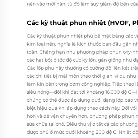
nền vào mối hàn, từ đó làm suy giảm độ bền củ
Các kỹ thuật phun nhiệt (HVOF, P
Các kỹ thuật phun nhiệt phủ bề mặt bằng các v
kim loại nền, nghĩa là kích thước ban đầu gần n
toàn. Chẳng hạn như phương pháp phun oxy-nhi
các hạt bột ở tốc độ cực kỳ lớn, gần giống như đạ
Các lớp phủ này thường có cường độ liên kết tr
các chi tiết bị mài mòn theo thời gian, ví dụ n
làm kín bên trong bơm công nghiệp. Tiếp theo 
siêu nóng—đôi khi đạt tới khoảng 16.000 độ C—l
chúng có thể được áp dụng dưới dạng lớp bảo vệ
biệt hiệu quả khi áp dụng theo cách này. Đối vớ
hơn và dễ vận chuyển hơn, phương pháp phun ngọ
sửa chữa tại chỗ. Điều thú vị ở tất cả các phương
được phủ ở mức dưới khoảng 200 độ C. Nhiệt độ