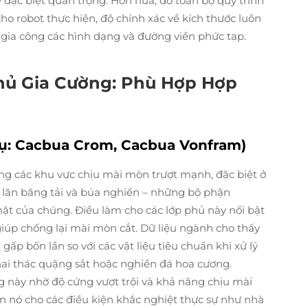
đặc biệt quan trọng. Hơn nữa, do toàn bộ quy trình
ho robot thực hiện, độ chính xác về kích thước luôn
 gia công các hình dạng và đường viền phức tạp.
Phủ Gia Cường: Phù Hợp Hợp
ụ: Cacbua Crom, Cacbua Vonfram)
ng các khu vực chịu mài mòn trượt mạnh, đặc biệt ở
n lăn băng tải và búa nghiền – những bộ phận
mặt của chúng. Điều làm cho các lớp phủ này nổi bật
 giúp chống lại mài mòn cắt. Dữ liệu ngành cho thấy
gấp bốn lần so với các vật liệu tiêu chuẩn khi xử lý
 khai thác quặng sắt hoặc nghiền đá hoa cương.
này nhờ độ cứng vượt trội và khả năng chịu mài
n nó cho các điều kiện khắc nghiệt thực sự như nhà