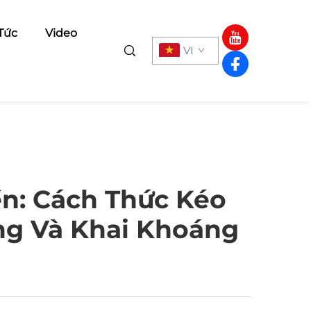
 Tức
Video
VI
n: Cách Thức Kéo
ng Và Khai Khoáng