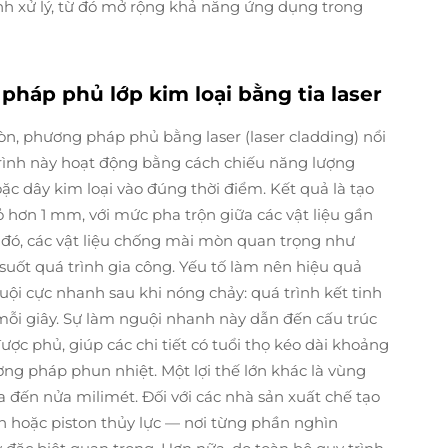
nh xử lý, từ đó mở rộng khả năng ứng dụng trong
háp phủ lớp kim loại bằng tia laser
òn, phương pháp phủ bằng laser (laser cladding) nổi
trình này hoạt động bằng cách chiếu năng lượng
oặc dây kim loại vào đúng thời điểm. Kết quả là tạo
ỏ hơn 1 mm, với mức pha trộn giữa các vật liệu gần
 đó, các vật liệu chống mài mòn quan trọng như
suốt quá trình gia công. Yếu tố làm nên hiệu quả
guội cực nhanh sau khi nóng chảy: quá trình kết tinh
n mỗi giây. Sự làm nguội nhanh này dẫn đến cấu trúc
ược phủ, giúp các chi tiết có tuổi thọ kéo dài khoảng
ơng pháp phun nhiệt. Một lợi thế lớn khác là vùng
 đến nửa milimét. Đối với các nhà sản xuất chế tạo
an hoặc piston thủy lực — nơi từng phần nghìn