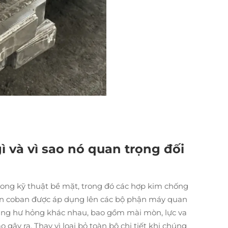
 và vì sao nó quan trọng đối
rong kỹ thuật bề mặt, trong đó các hợp kim chống
ên coban được áp dụng lên các bộ phận máy quan
ạng hư hỏng khác nhau, bao gồm mài mòn, lực va
 gây ra. Thay vì loại bỏ toàn bộ chi tiết khi chúng