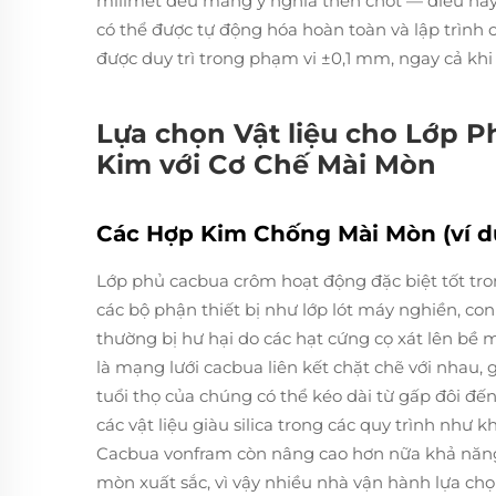
milimét đều mang ý nghĩa then chốt — điều này 
có thể được tự động hóa hoàn toàn và lập trình c
được duy trì trong phạm vi ±0,1 mm, ngay cả khi
Lựa chọn Vật liệu cho Lớp 
Kim với Cơ Chế Mài Mòn
Các Hợp Kim Chống Mài Mòn (ví d
Lớp phủ cacbua crôm hoạt động đặc biệt tốt tro
các bộ phận thiết bị như lớp lót máy nghiền, co
thường bị hư hại do các hạt cứng cọ xát lên bề 
là mạng lưới cacbua liên kết chặt chẽ với nhau,
tuổi thọ của chúng có thể kéo dài từ gấp đôi đến 
các vật liệu giàu silica trong các quy trình như
Cacbua vonfram còn nâng cao hơn nữa khả năng 
mòn xuất sắc, vì vậy nhiều nhà vận hành lựa chọ