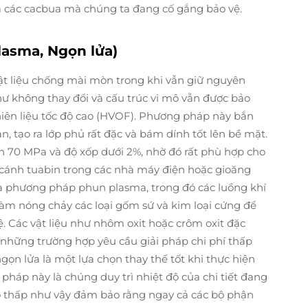
a các cacbua mà chúng ta đang cố gắng bảo vệ.
lasma, Ngọn lửa)
ật liệu chống mài mòn trong khi vẫn giữ nguyên
hư không thay đổi và cấu trúc vi mô vẫn được bảo
ên liệu tốc độ cao (HVOF). Phương pháp này bắn
n, tạo ra lớp phủ rất đặc và bám dính tốt lên bề mặt.
ên 70 MPa và độ xốp dưới 2%, nhờ đó rất phù hợp cho
hư cánh tuabin trong các nhà máy điện hoặc gioăng
là phương pháp phun plasma, trong đó các luồng khí
àm nóng chảy các loại gốm sứ và kim loại cứng để
. Các vật liệu như nhôm oxit hoặc crôm oxit đặc
i những trường hợp yêu cầu giải pháp chi phí thấp
n lửa là một lựa chọn thay thế tốt khi thực hiện
 pháp này là chúng duy trì nhiệt độ của chi tiết đang
 thấp như vậy đảm bảo rằng ngay cả các bộ phận