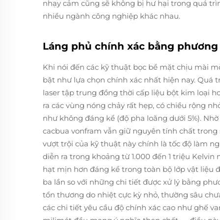
nhạy cảm cũng sẽ không bị hư hại trong quá trì
nhiều ngành công nghiệp khác nhau.
Láng phủ chính xác bằng phương p
Khi nói đến các kỹ thuật bọc bề mặt chịu mài m
bật như lựa chọn chính xác nhất hiện nay. Quá 
laser tập trung đồng thời cấp liệu bột kim loại h
ra các vùng nóng chảy rất hẹp, có chiều rộng nh
như không đáng kể (độ pha loãng dưới 5%). Nhờ
cacbua vonfram vẫn giữ nguyên tính chất trong 
vượt trội của kỹ thuật này chính là tốc độ làm n
diễn ra trong khoảng từ 1.000 đến 1 triệu Kelvi
hạt mịn hơn đáng kể trong toàn bộ lớp vật liệu đ
ba lần so với những chi tiết được xử lý bằng phư
tổn thương do nhiệt cực kỳ nhỏ, thường sâu chưa
các chi tiết yêu cầu độ chính xác cao như ghế v