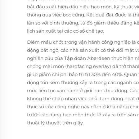
bắt đầu xuất hiện dấu hiệu hao mòn, kỹ thuật vi
thông qua việc bọc cứng. Kết quả đạt được là th
lần so với bình thường, từ đó giảm thiểu đáng 
lịch sản xuất tại các cơ sở chế tạo.
Điểm mấu chốt trong vận hành công nghiệp là duy
động bất ngờ, các nhà sản xuất có thể đối mặt v
nghiên cứu của Tập đoàn Aberdeen thực hiện năm
chống mài mòn (hardfacing overlay) đã trở thàn
giúp giảm chi phí bảo trì từ 30% đến 40%. Quan
động tốn kém thường xảy ra trong các ngành c
móc liên tục vận hành ở giới hạn chịu đựng. Cá
không thể chấp nhận việc phải tạm dừng hoạt độ
thực sự của công nghệ này nằm ở khả năng chị
trước các dạng hao mòn thực tế xảy ra trên sàn
thuật lý thuyết trên giấy.