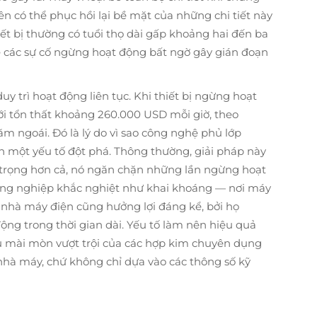
ên có thể phục hồi lại bề mặt của những chi tiết này
iết bị thường có tuổi thọ dài gấp khoảng hai đến ba
kể các sự cố ngừng hoạt động bất ngờ gây gián đoạn
 trì hoạt động liên tục. Khi thiết bị ngừng hoạt
ới tổn thất khoảng 260.000 USD mỗi giờ, theo
 ngoái. Đó là lý do vì sao công nghệ phủ lớp
h một yếu tố đột phá. Thông thường, giải pháp này
 trọng hơn cả, nó ngăn chặn những lần ngừng hoạt
ông nghiệp khắc nghiệt như khai khoáng — nơi máy
c nhà máy điện cũng hưởng lợi đáng kể, bởi họ
ng trong thời gian dài. Yếu tố làm nên hiệu quả
u mài mòn vượt trội của các hợp kim chuyên dụng
 nhà máy, chứ không chỉ dựa vào các thông số kỹ