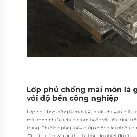
Lớp phủ chống mài mòn là gì
với độ bền công nghiệp
Lớp phủ bọc cứng là một kỹ thuật chuyên biệt t
mài mòn như cacbua crôm hoặc vật liệu dựa tr
trọng. Phương pháp này giúp chống lại nhiều d
đập, ăn mòn và các thách thức do nhiệt độ rất cao