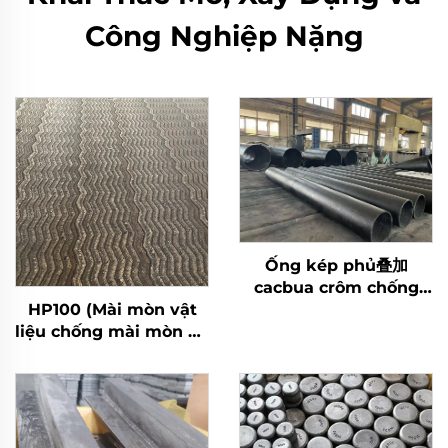
Công Nghiệp Nặng
Ống kép phủ叠加
cacbua crôm chống
HP100 (Mài mòn vật
mài mòn
liệu chống mài mòn áp
suất thấp)