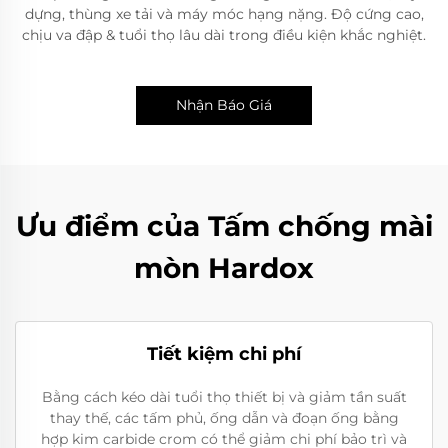
dựng, thùng xe tải và máy móc hạng nặng. Độ cứng cao,
chịu va đập & tuổi thọ lâu dài trong điều kiện khắc nghiệt.
Nhận Báo Giá
Ưu điểm của Tấm chống mài
mòn Hardox
Tiết kiệm chi phí
Bằng cách kéo dài tuổi thọ thiết bị và giảm tần suất
thay thế, các tấm phủ, ống dẫn và đoạn ống bằng
hợp kim carbide crom có thể giảm chi phí bảo trì và