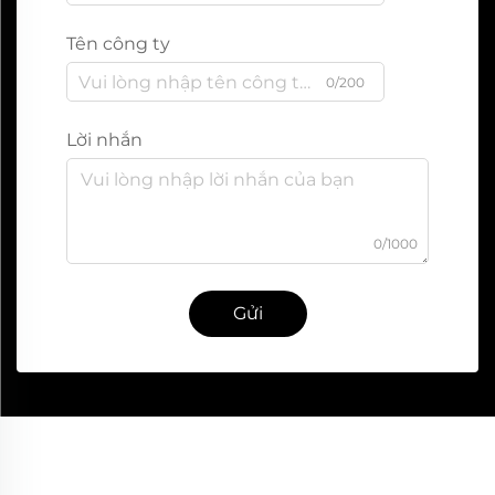
Tên công ty
0/200
Lời nhắn
0/1000
Gửi