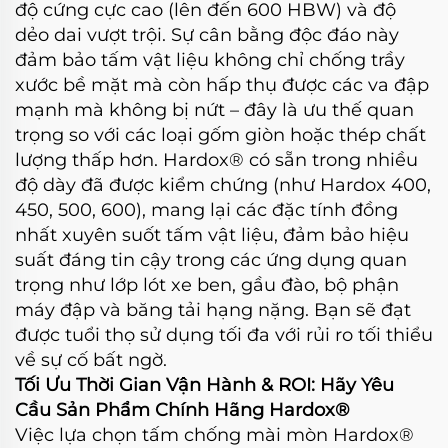
độ cứng cực cao (lên đến 600 HBW) và độ
dẻo dai vượt trội. Sự cân bằng độc đáo này
đảm bảo tấm vật liệu không chỉ chống trầy
xước bề mặt mà còn hấp thụ được các va đập
mạnh mà không bị nứt – đây là ưu thế quan
trọng so với các loại gốm giòn hoặc thép chất
lượng thấp hơn. Hardox® có sẵn trong nhiều
độ dày đã được kiểm chứng (như Hardox 400,
450, 500, 600), mang lại các đặc tính đồng
nhất xuyên suốt tấm vật liệu, đảm bảo hiệu
suất đáng tin cậy trong các ứng dụng quan
trọng như lớp lót xe ben, gầu đào, bộ phận
máy đập và băng tải hạng nặng. Bạn sẽ đạt
được tuổi thọ sử dụng tối đa với rủi ro tối thiểu
về sự cố bất ngờ.
Tối Ưu Thời Gian Vận Hành & ROI: Hãy Yêu
Cầu Sản Phẩm Chính Hãng Hardox®
Việc lựa chọn tấm chống mài mòn Hardox®