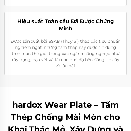
Hiệu suất Toàn cầu Đã Được Chứng
Minh
Được sản xuất bởi SSAB (Thụy Sĩ) theo các tiêu chuẩn
nghiêm ngặt, những tấm thép này được tin dùng
trên toàn thế giới trong các ngành công nghiệp như
xây dựng, nạo vét và tái chế nhờ độ bền đáng tin cậy
và lâu dài.
hardox Wear Plate – Tấm
Thép Chống Mài Mòn cho
Khai Thác Mỏ, Xây Dựng và