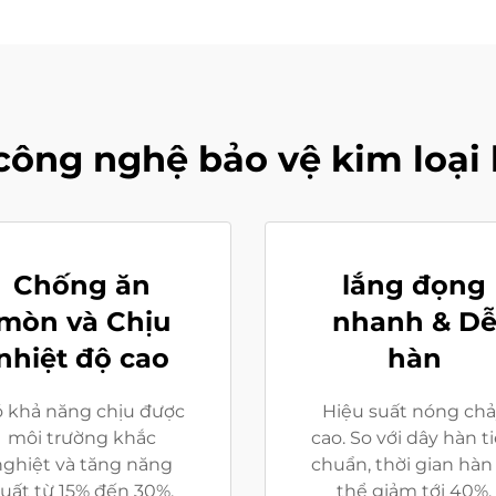
công nghệ bảo vệ kim loại
Chống ăn
lắng đọng
mòn và Chịu
nhanh & D
nhiệt độ cao
hàn
 khả năng chịu được
Hiệu suất nóng ch
môi trường khắc
cao. So với dây hàn t
nghiệt và tăng năng
chuẩn, thời gian hàn
uất từ 15% đến 30%.
thể giảm tới 40%.