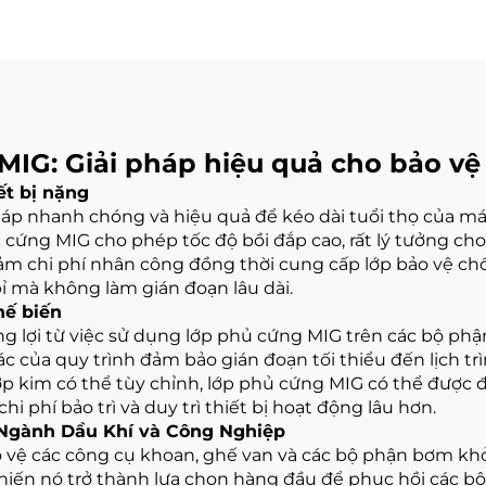
MIG: Giải pháp hiệu quả cho bảo v
ết bị nặng
p nhanh chóng và hiệu quả để kéo dài tuổi thọ của máy
ứng MIG cho phép tốc độ bồi đắp cao, rất lý tưởng cho c
ảm chi phí nhân công đồng thời cung cấp lớp bảo vệ chố
ỉ mà không làm gián đoạn lâu dài.
hế biến
ng lợi từ việc sử dụng lớp phủ cứng MIG trên các bộ phậ
c của quy trình đảm bảo gián đoạn tối thiểu đến lịch t
ợp kim có thể tùy chỉnh, lớp phủ cứng MIG có thể được 
i phí bảo trì và duy trì thiết bị hoạt động lâu hơn.
 Ngành Dầu Khí và Công Nghiệp
ảo vệ các công cụ khoan, ghế van và các bộ phận bơm k
hiến nó trở thành lựa chọn hàng đầu để phục hồi các 