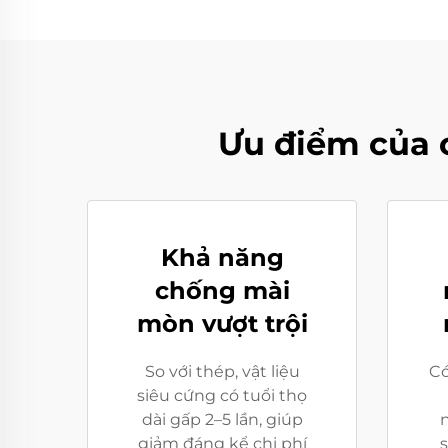
Ưu điểm của 
Khả năng
chống mài
mòn vượt trội
So với thép, vật liệu
Có
siêu cứng có tuổi thọ
dài gấp 2–5 lần, giúp
giảm đáng kể chi phí
s