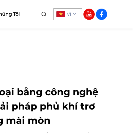
húng Tôi
VI
loại bằng công nghệ
ải pháp phủ khí trơ
g mài mòn