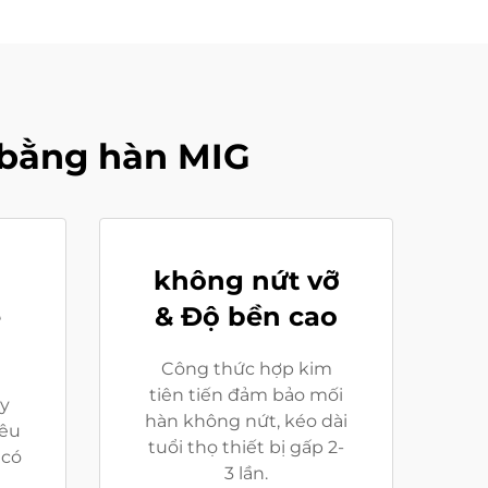
 bằng hàn MIG
không nứt vỡ
ễ
& Độ bền cao
Công thức hợp kim
tiên tiến đảm bảo mối
ảy
hàn không nứt, kéo dài
iêu
tuổi thọ thiết bị gấp 2-
 có
3 lần.