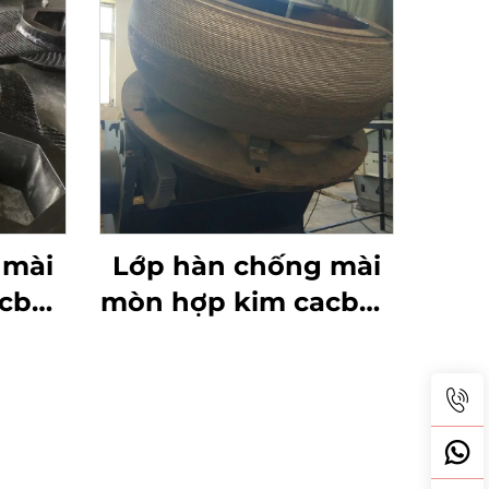
 mài
Lớp hàn chống mài
acbua
mòn hợp kim cacbua
rô-to
crôm lô nghiền