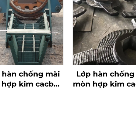
 hàn chống mài
Lớp hàn chống
hợp kim cacbua
mòn hợp kim c
ôm máng phân
crôm cánh quạt 
phối