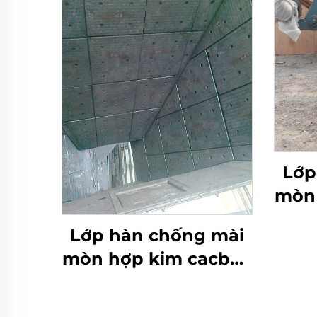
Lớp
mòn 
cr
Lớp hàn chống mài
mòn hợp kim cacbua
crôm bồn than