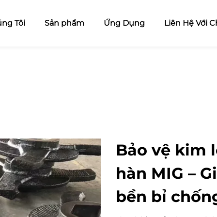
ng Tôi
Sản phẩm
Ứng Dụng
Liên Hệ Với C
Bảo vệ kim 
hàn MIG – Gi
bền bỉ chốn