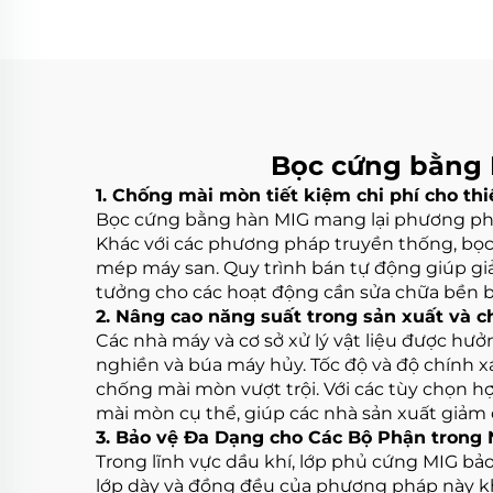
Bọc cứng bằng 
1. Chống mài mòn tiết kiệm chi phí cho thi
Bọc cứng bằng hàn MIG mang lại phương phá
Khác với các phương pháp truyền thống, bọc c
mép máy san. Quy trình bán tự động giúp gi
tưởng cho các hoạt động cần sửa chữa bền b
2. Nâng cao năng suất trong sản xuất và c
Các nhà máy và cơ sở xử lý vật liệu được hưở
nghiền và búa máy hủy. Tốc độ và độ chính xá
chống mài mòn vượt trội. Với các tùy chọn h
mài mòn cụ thể, giúp các nhà sản xuất giảm ch
3. Bảo vệ Đa Dạng cho Các Bộ Phận trong
Trong lĩnh vực dầu khí, lớp phủ cứng MIG b
lớp dày và đồng đều của phương pháp này k