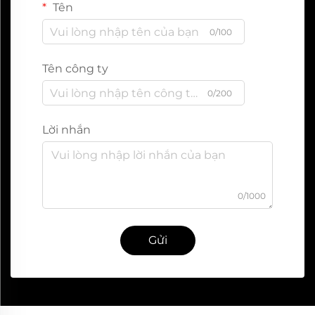
Tên
0/100
Tên công ty
0/200
Lời nhắn
0/1000
Gửi