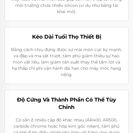
môi trường chứa nhiều silicon (ví dụ như băng tải
khai mỏ).
Kéo Dài Tuổi Thọ Thiết Bị
Bằng cách chịu đựng được sự mài mòn cực kỳ mạnh,
va đập và ma sát trượt, tấm phủ giảm thiểu sự hao
mòn vật liệu, làm giảm tần suất thay thế tấm lót và
hạ thấp chi phí vận hành dài hạn cho máy móc hạng
nặng.
Độ Cứng Và Thành Phần Có Thể Tùy
Chỉnh
Có sẵn ở nhiều cấp độ khác nhau (AR400, AR500,
carbide chrome hoặc hợp kim gốc niken), tấm phủ
có thể được điều chỉnh phù hợp với từng ứng dụng