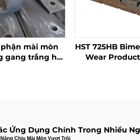
 phận mài mòn
HST 725HB Bimet
 gang trắng hai
Wear Product
kim loại
Thanh choc
 Các Ứng Dụng Chính Trong Nhiều N
 Năng Chịu Mài Mòn Vượt Trội