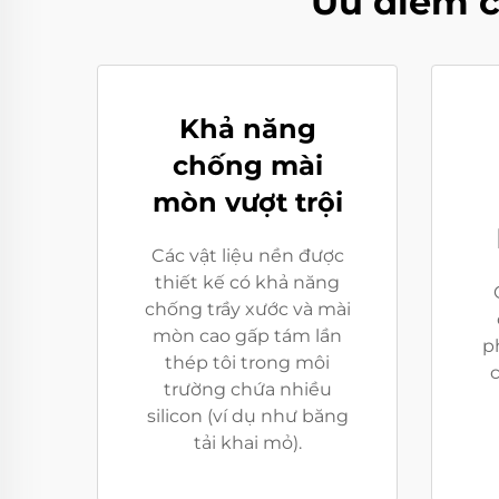
Ưu điểm c
Khả năng
chống mài
mòn vượt trội
Các vật liệu nền được
thiết kế có khả năng
chống trầy xước và mài
mòn cao gấp tám lần
p
thép tôi trong môi
c
trường chứa nhiều
silicon (ví dụ như băng
tải khai mỏ).