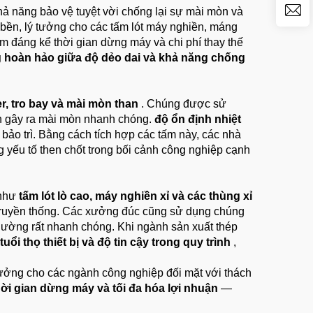
ả năng bảo vệ tuyệt vời chống lại sự mài mòn và
u bền, lý tưởng cho các tấm lót máy nghiền, máng
m đáng kể thời gian dừng máy và chi phí thay thế
 hoàn hảo giữa độ dẻo dai và khả năng chống
er, tro bay và mài mòn than
. Chúng được sử
mòn gây ra mài mòn nhanh chóng.
độ ổn định nhiệt
 bảo trì. Bằng cách tích hợp các tấm này, các nhà
yếu tố then chốt trong bối cảnh công nghiệp cạnh
 như
tấm lót lò cao, máy nghiền xỉ và các thùng xỉ
n truyền thống. Các xưởng đúc cũng sử dụng chúng
thường rất nhanh chóng. Khi ngành sản xuất thép
tuổi thọ thiết bị và độ tin cậy trong quy trình
,
ý tưởng cho các ngành công nghiệp đối mặt với thách
 thời gian dừng máy và tối đa hóa lợi nhuận
—