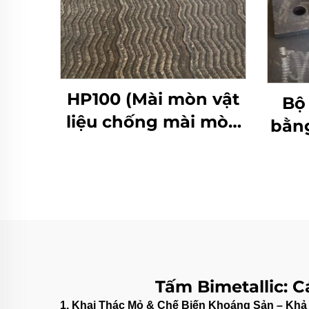
HP100 (Mài mòn vật
Bộ
liệu chống mài mòn
bằng
áp suất thấp)
Tấm Bimetallic:
1. Khai Thác Mỏ & Chế Biến Khoáng Sản – Khả