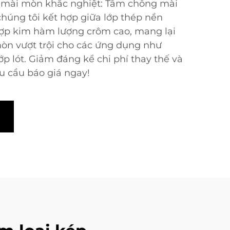
o mài mòn khắc nghiệt: Tấm chống mài
húng tôi kết hợp giữa lớp thép nền
ợp kim hàm lượng crôm cao, mang lại
n vượt trội cho các ứng dụng như
ớp lót. Giảm đáng kể chi phí thay thế và
u cầu báo giá ngay!