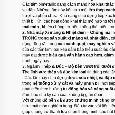
Các tấm bimetallic đang cách mạng hóa
khai thá
va đập. Những tấm này kết hợp một
lớp thép cac
trượt và phễu chứa. Khả năng chịu đựng tiếp xúc l
thiết bị. Khi các hoạt động khai thác mỏ hướng tớ
mài mòn
, khiến chúng trở nên không thể thiếu tron
2. Nhà máy Xi măng & Nhiệt điện – Chống mài 
TRONG
trong sản xuất xi măng và phát điện
, c
dụng rộng rãi trong
các cánh quạt, máy nghiền v
của các tấm kim loại kép đảm bảo hiệu suất lâu dài
máy đạt được
hiệu quả vận hành cao hơn, giảm 
tranh ngày nay.
3. Ngành Thép & Đúc – Độ bền vượt trội dưới đ
The
lĩnh vực thép và đúc kim loại
tin dùng các tấ
. Các tấm này chịu đựng được
sốc nhiệt, va đập
trong
hệ thống xử lý cát và máy phun bi
, nơi ti
phát triển theo hướng
tự động hóa và năng suất
đảm bảo chu kỳ sản xuất không bị gián đoạn.
Với chúng
độ bền đã được chứng minh cùng lợi í
thức mài mòn nghiêm trọng. Đầu tư vào vật liệu tiê
giúp chúng trở thành lựa chọn thông minh cho bất 