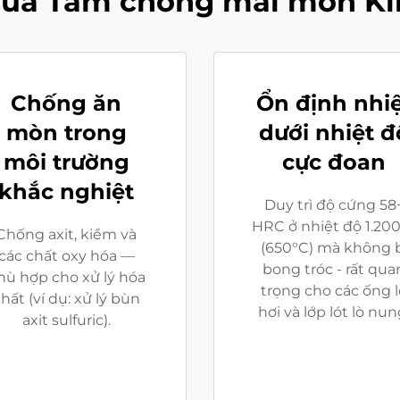
ủa Tấm chống mài mòn Ki
Chống ăn
Ổn định nhi
mòn trong
dưới nhiệt đ
môi trường
cực đoan
khắc nghiệt
Duy trì độ cứng 58
HRC ở nhiệt độ 1.20
Chống axit, kiềm và
(650°C) mà không b
các chất oxy hóa —
bong tróc - rất qua
hù hợp cho xử lý hóa
trọng cho các ống l
hất (ví dụ: xử lý bùn
hơi và lớp lót lò nun
axit sulfuric).