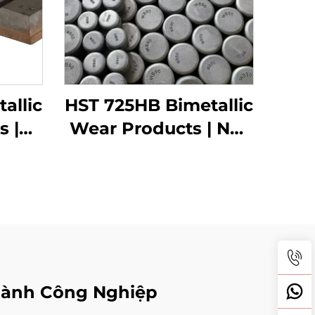
allic
HST 725HB Bimetallic
s |
Wear Products | Nút
ky
mòn
gành Công Nghiệp