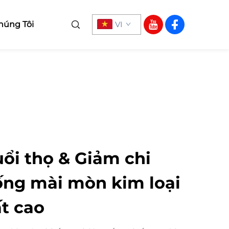
húng Tôi
VI
uổi thọ & Giảm chi
ống mài mòn kim loại
t cao