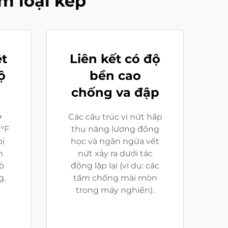
m loại kép
ệt
Liên kết có độ
ộ
bền cao
chống va đập
+
Các cấu trúc vi nứt hấp
0°F
thụ năng lượng động
ị
học và ngăn ngừa vết
n
nứt xảy ra dưới tác
ò
động lặp lại (ví dụ: các
g.
tấm chống mài mòn
trong máy nghiền).