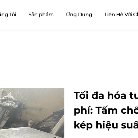
ng Tôi
Sản phẩm
Ứng Dụng
Liên Hệ Với C
Tối đa hóa t
phí: Tấm ch
kép hiệu suấ