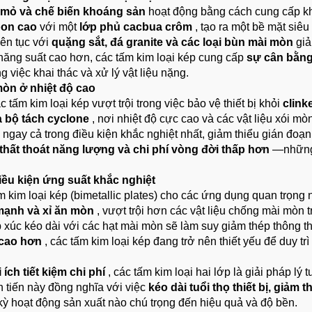
c mỏ và chế biến khoáng sản
hoạt động bằng cách cung cấp kh
bon cao
với một
lớp phủ cacbua crôm
, tạo ra một bề mặt siê
iên tục với
quặng sắt, đá granite và các loại bùn mài mòn
giả
i năng suất cao hơn, các tấm kim loại kép cung cấp
sự cân bằng
g việc khai thác và xử lý vật liệu nặng.
mòn ở nhiệt độ cao
ác tấm kim loại kép vượt trội trong việc bảo vệ thiết bị khỏi
clink
à bộ tách cyclone
, nơi nhiệt độ cực cao và các vật liệu xói 
 ngay cả trong điều kiện khắc nghiệt nhất, giảm thiểu gián đoạn
thất thoát năng lượng và chi phí vòng đời thấp hơn
—những 
iều kiện ứng suất khắc nghiệt
m kim loại kép (bimetallic plates) cho các ứng dụng quan trọng
 mạnh và xỉ ăn mòn
, vượt trội hơn các vật liệu chống mài mò
ếp xúc kéo dài với các hạt mài mòn sẽ làm suy giảm thép thông 
 cao hơn
, các tấm kim loại kép đang trở nên thiết yếu để duy trì
ch tiết kiệm chi phí
, các tấm kim loại hai lớp là giải pháp l
n tiến này đồng nghĩa với việc
kéo dài tuổi thọ thiết bị, giảm
kỳ hoạt động sản xuất nào chú trọng đến hiệu quả và độ bền.