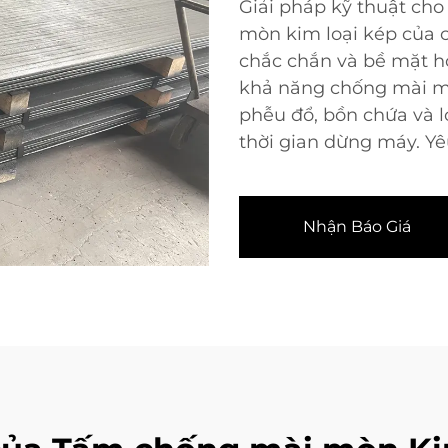
Giải pháp kỹ thuật ch
mòn kim loại kép của c
chắc chắn và bề mặt h
khả năng chống mài mò
phễu đổ, bồn chứa và l
thời gian dừng máy. Yê
Nhận Báo Giá