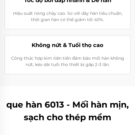
Tốc độ bồi đắp nhanh & Dễ hàn
Hiệu suất nóng chảy cao. So với dây hàn tiêu chuẩn,
thời gian hàn có thể giảm tới 40%.
Không nứt & Tuổi thọ cao
Công thức hợp kim tiên tiến đảm bảo mối hàn không
nứt, kéo dài tuổi thọ thiết bị gấp 2-3 lần.
que hàn 6013 - Mối hàn mịn,
sạch cho thép mềm