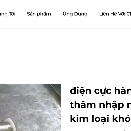
ng Tôi
Sản phẩm
Ứng Dụng
Liên Hệ Với C
điện cực hà
thâm nhập 
kim loại kh