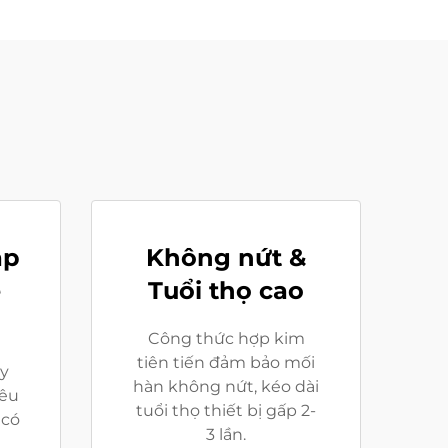
ắp
Không nứt &
ễ
Tuổi thọ cao
Công thức hợp kim
tiên tiến đảm bảo mối
ảy
hàn không nứt, kéo dài
iêu
tuổi thọ thiết bị gấp 2-
 có
3 lần.