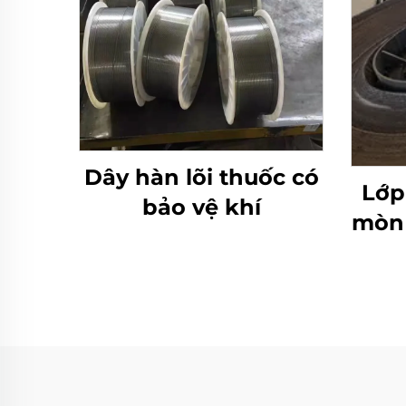
Dây hàn lõi thuốc có
Lớp
bảo vệ khí
mòn 
cr