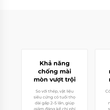
Khả năng
chống mài
mòn vượt trội
So với thép, vật liệu
Có
siêu cứng có tuổi thọ
dài gấp 2–5 lần, giúp
giảm đáng kể chi phí
s