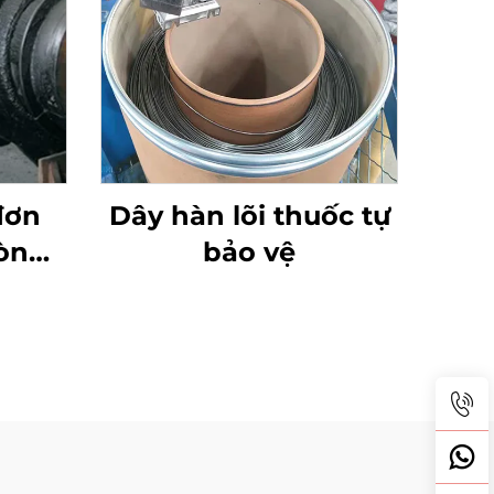
đơn
Dây hàn lõi thuốc tự
òn
bảo vệ
 hàn
m