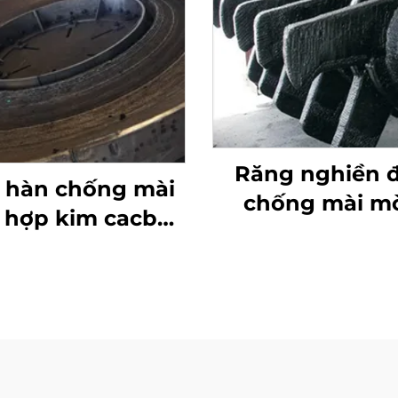
Răng nghiền 
 hàn chống mài
chống mài m
hợp kim cacbua
bằng công nghệ
ôm bàn nghiền
cacbua crô