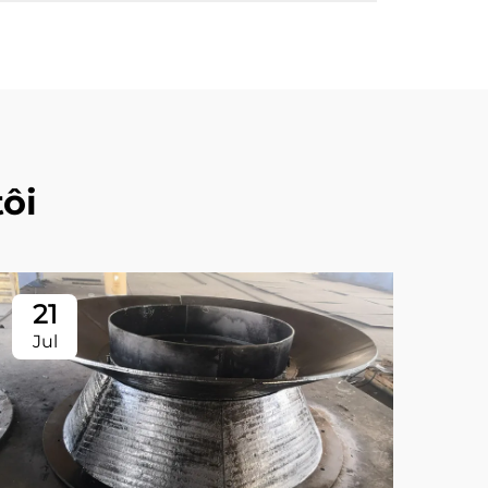
ôi
21
2
Jul
Ju