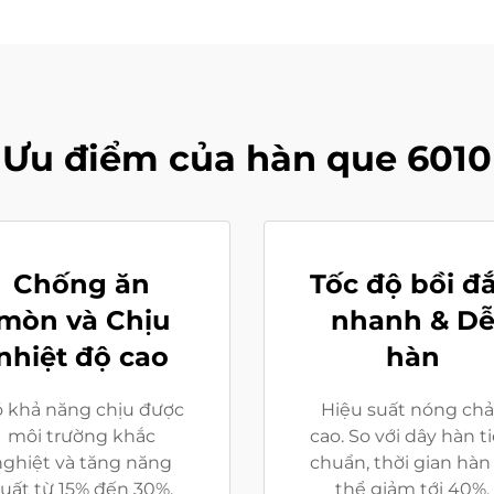
Ưu điểm của hàn que 6010
Chống ăn
Tốc độ bồi đ
mòn và Chịu
nhanh & D
nhiệt độ cao
hàn
 khả năng chịu được
Hiệu suất nóng ch
môi trường khắc
cao. So với dây hàn t
nghiệt và tăng năng
chuẩn, thời gian hàn
uất từ 15% đến 30%.
thể giảm tới 40%.