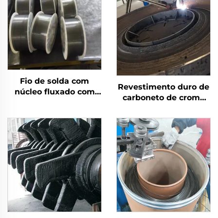
Fio de solda com
Revestimento duro de
núcleo fluxado com
carboneto de cromo
escudo a gás
por solda com
desgaste na mesa de
moagem