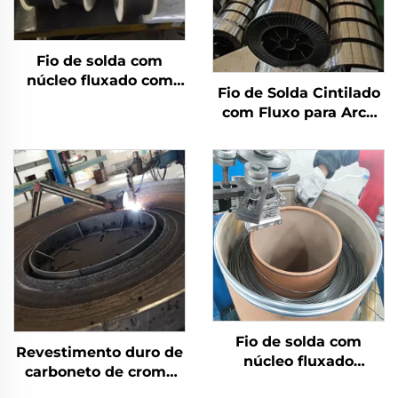
Fio de solda com
núcleo fluxado com
Fio de Solda Cintilado
escudo a gás
com Fluxo para Arco
Submerso
Fio de solda com
Revestimento duro de
núcleo fluxado
carboneto de cromo
autoprotegido
por solda com