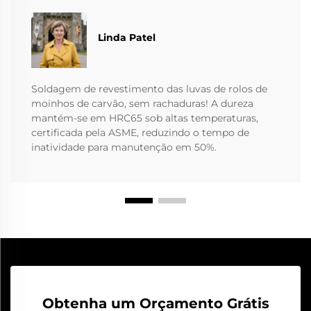
Linda Patel
Soldagem de revestimento das luvas de rolos de
moinhos de carvão, sem rachaduras! A dureza
mantém-se em HRC65 sob altas temperaturas,
certificada pela ASME, reduzindo o tempo de
inatividade para manutenção em 50%.
Obtenha um Orçamento Grátis