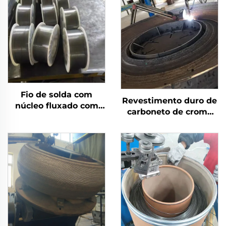
Fio de solda com
Revestimento duro de
núcleo fluxado com
carboneto de cromo
escudo a gás
por solda com
desgaste na mesa de
moagem