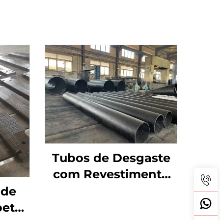
Tubos de Desgaste
com Revestimento
Duplo de Carbeto de
 de
Cromo
beto