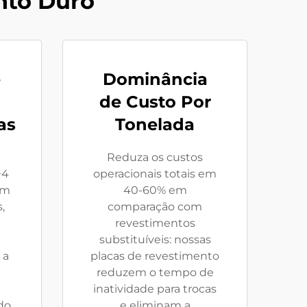
nto Duro
e
Dominância
de Custo Por
as
Tonelada
Reduza os custos
+4
operacionais totais em
om
40-60% em
,
comparação com
revestimentos
substituíveis: nossas
 a
placas de revestimento
reduzem o tempo de
inatividade para trocas
do
e eliminam a