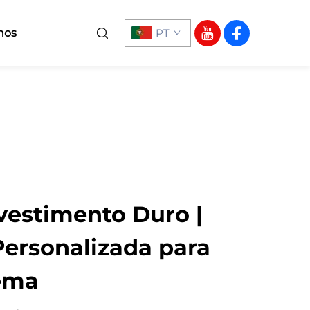
nos
PT
estimento Duro |
ersonalizada para
ema