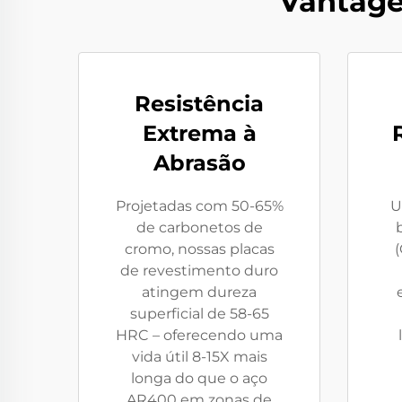
Vantage
Resistência
Extrema à
Abrasão
Projetadas com 50-65%
U
de carbonetos de
cromo, nossas placas
de revestimento duro
atingem dureza
superficial de 58-65
HRC – oferecendo uma
vida útil 8-15X mais
longa do que o aço
AR400 em zonas de