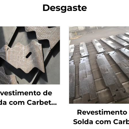
Desgaste
vestimento de
da com Carbeto
e Cromo para
Revestimento
as Antidesgaste
Solda com Car