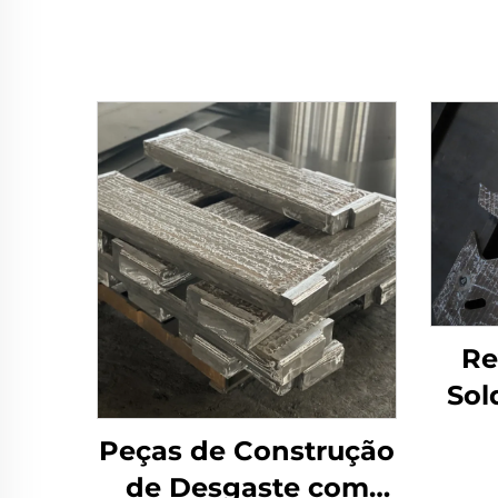
Re
Sol
d
Peças de Construção
Plac
de Desgaste com