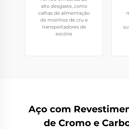
alto desgaste, como
calhas de alimentação
m
de moinhos de cru e
transportadores de
su
escória.
Aço com Revestimen
de Cromo e Carbo