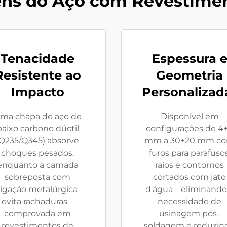
ns do Aço com Revestime
Tenacidade
Espessura 
Resistente ao
Geometria
Impacto
Personalizad
ma chapa de aço de
Disponível em
baixo carbono dúctil
configurações de 4
(Q235/Q345) absorve
mm a 30+20 mm c
choques pesados,
furos para parafusos
enquanto a camada
raios e contornos
sobreposta com
cortados com jato
ligação metalúrgica
d'água – eliminando
evita rachaduras –
necessidade de
comprovada em
usinagem pós-
revestimentos de
soldagem e reduzin