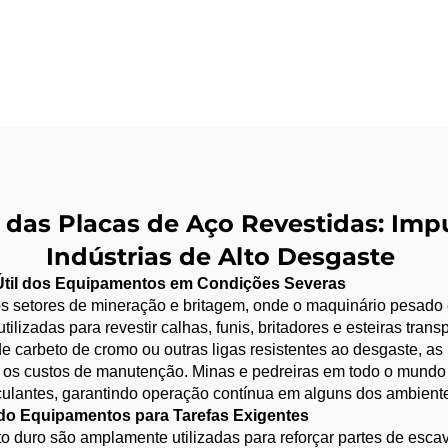
de Cromo pa
Desgaste de Ba
Grizzly
 das Placas de Aço Revestidas: Imp
Indústrias de Alto Desgaste
 Útil dos Equipamentos em Condições Severas
os setores de mineração e britagem, onde o maquinário pesado 
lizadas para revestir calhas, funis, britadores e esteiras tran
e carbeto de cromo ou outras ligas resistentes ao desgaste, as
 e os custos de manutenção. Minas e pedreiras em todo o mund
culantes, garantindo operação contínua em alguns dos ambiente
do Equipamentos para Tarefas Exigentes​
o duro são amplamente utilizadas para reforçar partes de escava