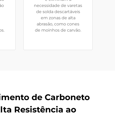
ão
necessidade de varetas
de solda descartáveis
em zonas de alta
abrasão, como cones
os.
de moinhos de carvão.
imento de Carboneto
ta Resistência ao