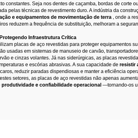
acto constantes. Seja nos dentes de caçamba, bordas de corte 
a pelas técnicas de revestimento duro. A indústria da constru
dação e equipamentos de movimentação de terra​
​, onde a r
eiros reduzem a frequência de substituição, melhoram a segura
 Protegendo Infraestrutura Crítica
utilizam placas de aço revestidas para proteger equipamentos 
 são usadas em sistemas de manuseio de carvão, transportadore
ão e cinzas volantes. Já nas siderúrgicas, as placas revestida
emperaturas e escórias abrasivas. A sua capacidade de
resistir
s caros, reduzir paradas dispendiosas e manter a eficiência ope
 nestes setores, as placas de aço revestidas não apenas aume
produtividade e confiabilidade operacional
—tornando-os um