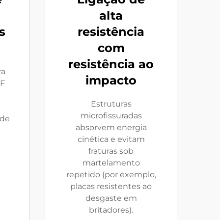
b
alta
s
resistência
com
resistência ao
za
impacto
°F
Estruturas
microfissuradas
 de
absorvem energia
cinética e evitam
fraturas sob
martelamento
repetido (por exemplo,
placas resistentes ao
desgaste em
britadores).