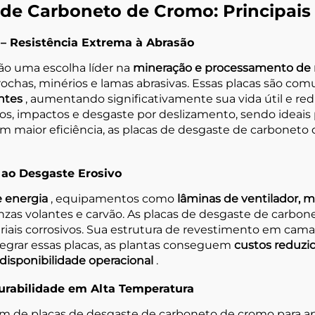
de Carboneto de Cromo: Principais
 – Resistência Extrema à Abrasão
ão uma escolha líder na
mineração e processamento de 
ochas, minérios e lamas abrasivas. Essas placas são co
antes
, aumentando significativamente sua vida útil e r
iscos, impactos e desgaste por deslizamento, sendo ideai
maior eficiência, as placas de desgaste de carboneto 
 ao Desgaste Erosivo
e energia
, equipamentos como
lâminas de ventilador, 
inzas volantes e carvão. As placas de desgaste de carbo
iais corrosivos. Sua estrutura de revestimento em cama
egrar essas placas, as plantas conseguem
custos reduzi
isponibilidade operacional
.
 Durabilidade em Alta Temperatura
 de placas de desgaste de carboneto de cromo para ap