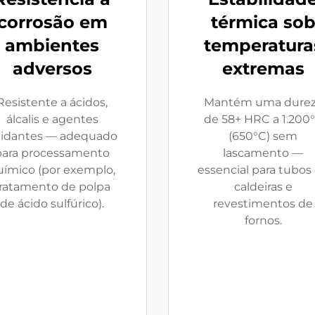
corrosão em
térmica so
ambientes
temperatura
adversos
extremas
Resistente a ácidos,
Mantém uma dure
álcalis e agentes
de 58+ HRC a 1.200
idantes — adequado
(650°C) sem
para processamento
lascamento —
uímico (por exemplo,
essencial para tubos
ratamento de polpa
caldeiras e
de ácido sulfúrico).
revestimentos de
fornos.