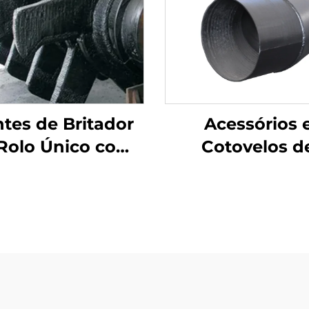
tes de Britador
Acessórios 
Rolo Único com
Cotovelos d
a de Carbeto de
Desgaste c
Cromo
Revestimento D
de Carbeto 
Cromo