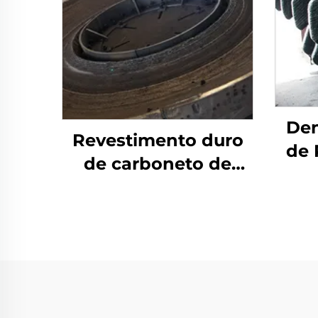
Den
Revestimento duro
de 
de carboneto de
Sold
cromo por solda com
desgaste na mesa de
moagem