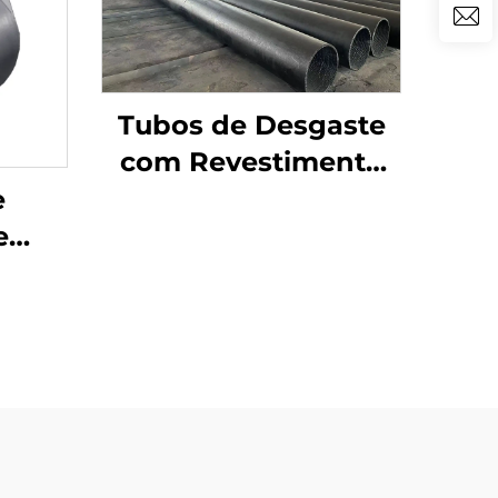
Tubos de Desgaste
com Revestimento
Duplo de Carbeto de
e
Cromo
e
om
uplo
de