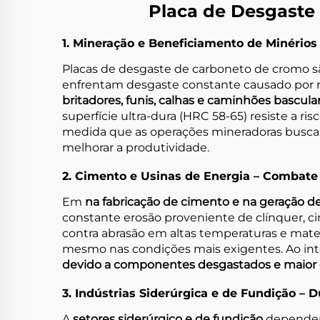
Placa de Desgaste 
1. Mineração e Beneficiamento de Minérios
Placas de desgaste de carboneto de cromo s
enfrentam desgaste constante causado por r
britadores, funis, calhas e caminhões bascul
superfície ultra-dura (HRC 58-65) resiste a r
medida que as operações mineradoras buscam 
melhorar a produtividade.
2. Cimento e Usinas de Energia – Combate
Em
na fabricação de cimento e na geração d
constante erosão proveniente de clínquer, c
contra abrasão em altas temperaturas e mater
mesmo nas condições mais exigentes. Ao int
devido a componentes desgastados e maior d
3. Indústrias Siderúrgica e de Fundição –
A
setores siderúrgico e de fundição
dependem