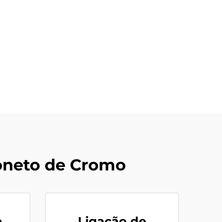
oneto de Cromo
e
Ligação de