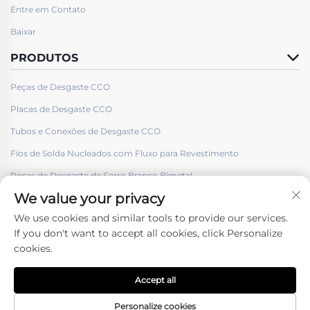
Entre em Contato
Baixar
PRODUTOS
Peças de Desgaste CCO
Placas de Desgaste CCO
Tubos e Conexões de Desgaste CCO
Fios de Solda Nucleados com Fluxo para Revestimento
Peças de Desgaste de Ferro Branco Bimetal
We value your privacy
We use cookies and similar tools to provide our services.
If you don't want to accept all cookies, click Personalize
cookies.
Siga-nos
Accept all
Direitos Autorais © Shenyang Hard Welding Surface Engineering Co.,
ltd. -
Política de Privacidade
Personalize cookies