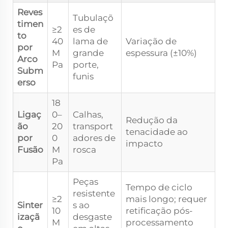
Reves
Tubulaçõ
timen
≥2
es de
to
40
lama de
Variação de
por
M
grande
espessura (±10%)
Arco
Pa
porte,
Subm
funis
erso
18
Ligaç
0–
Calhas,
Redução da
ão
20
transport
tenacidade ao
por
0
adores de
impacto
Fusão
M
rosca
Pa
Peças
Tempo de ciclo
resistente
≥2
mais longo; requer
Sinter
s ao
10
retificação pós-
izaçã
desgaste
M
processamento