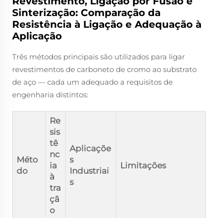
Revestimento, Ligação por Fusão e
Sinterização: Comparação da
Resistência à Ligação e Adequação à
Aplicação
Três métodos principais são utilizados para ligar
revestimentos de carboneto de cromo ao substrato
de aço — cada um adequado a requisitos de
engenharia distintos:
Re
sis
tê
Aplicaçõe
nc
Méto
s
ia
Limitações
do
Industriai
à
s
tra
çã
o