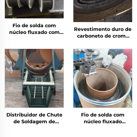
Fio de solda com
Revestimento duro de
núcleo fluxado com
carboneto de cromo
escudo a gás
por solda com
desgaste na mesa de
moagem
Distribuidor de Chute
Fio de solda com
de Soldagem de
núcleo fluxado
Revestimento Duro de
autoprotegido
Carbeto de Cromo