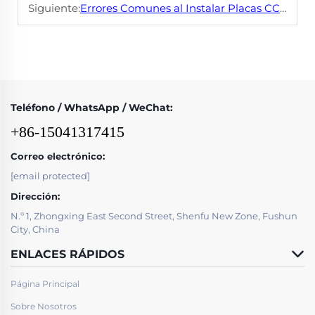
Siguiente:
Errores Comunes al Instalar Placas CCO y Cómo Evitarlos
Teléfono / WhatsApp / WeChat:
+86-15041317415
Correo electrónico:
[email protected]
Dirección:
N.º 1, Zhongxing East Second Street, Shenfu New Zone, Fushun
City, China
ENLACES RÁPIDOS
Página Principal
Sobre Nosotros