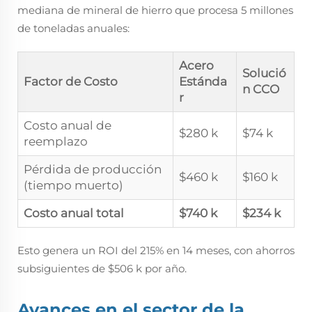
mediana de mineral de hierro que procesa 5 millones
de toneladas anuales:
Acero
Solució
Factor de Costo
Estánda
n CCO
r
Costo anual de
$280 k
$74 k
reemplazo
Pérdida de producción
$460 k
$160 k
(tiempo muerto)
Costo anual total
$740 k
$234 k
Esto genera un ROI del 215% en 14 meses, con ahorros
subsiguientes de $506 k por año.
Avances en el sector de la