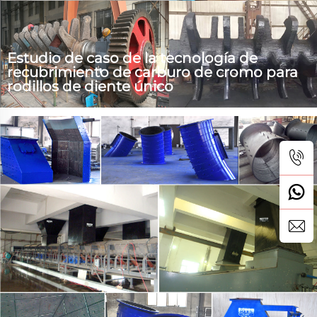
Estudio de caso de la tecnología de
recubrimiento de carburo de cromo para
rodillos de diente único
Recientemente llevamos a cabo un proyecto para reparar
por segunda vez un rodillo de diente único desgastado
para uno de nuestros clientes antiguos. Utilizamos un
recubrimiento de carburo de cromo, un proceso
avanzado de soldadura, para las reparaciones, lo cual ha
demostrado ser muy eficaz en la restauración del
desgaste...