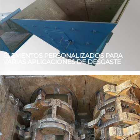
ELEMENTOS PERSONALIZADOS PARA
VARIAS APLICACIONES DE DESGASTE
Nuestras placas de desgaste de carburo de cromo son
ampliamente utilizadas en la metalurgia, electricidad,
cemento, minería y otras industrias. Además del mercado
nacional, los productos se exportan a Canadá, Australia,
Madagascar, Corea del Sur, India, Nigeria, los Estados
Unidos...