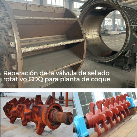
con rápida respuesta en entregas rápidas, servicio
posventa y productos de alto costo-beneficio, ganando
mucho buen reputación y apreciación.
Reparación de la válvula de sellado
rotativo CDQ para planta de coque
La válvula de sellado rotativo CDQ es el equipo clave en
el proyecto CDQ de la planta de coque. Su función es
descargar continuamente el coque cuantitativamente
emitido por el alimentador vibratorio en un estado
cerrado. No solo puede descargar de manera continua y
cuantitativa...