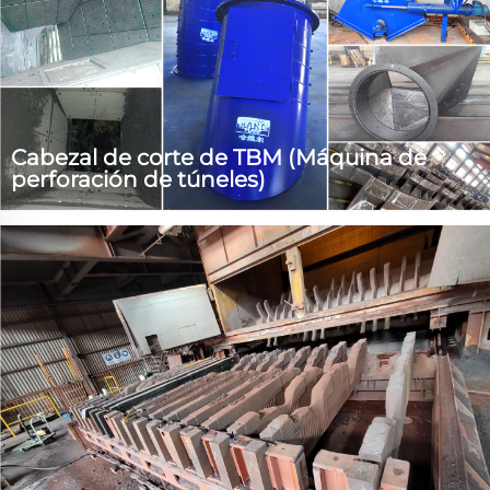
Cabezal de corte de TBM (Máquina de
perforación de túneles)
Es una condición de trabajo muy dura en el proyecto de
excavación de túneles y el programa de metro. La cabeza
cortadora de la máquina escudo sufre un desgaste serio
cuando trabaja. Hard-Plate tiene una amplia experiencia
y ofrece soluciones personalizadas para proporcionar
hardfacing a medida...