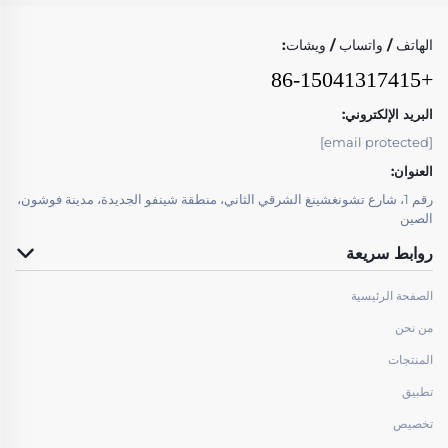
الهاتف / واتساب / ويشات:
+86-15041317415
البريد الإلكتروني:
[email protected]
العنوان:
رقم 1، شارع تشونغشينغ الشرقي الثاني، منطقة شينفو الجديدة، مدينة فوشون،
الصين
روابط سريعة
الصفحة الرئيسية
من نحن
المنتجات
تطبيق
تخصيص