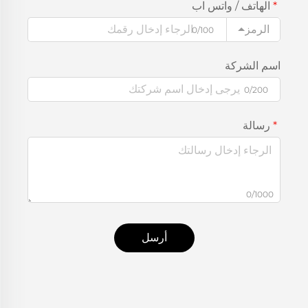
الهاتف / واتس اب
الرمز
0/100
اسم الشركة
0/200
رسالة
0/1000
أرسل