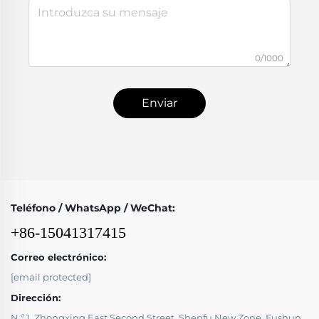
0/1000
Enviar
Teléfono / WhatsApp / WeChat:
+86-15041317415
Correo electrónico:
[email protected]
Dirección:
N.º 1, Zhongxing East Second Street, Shenfu New Zone, Fushun