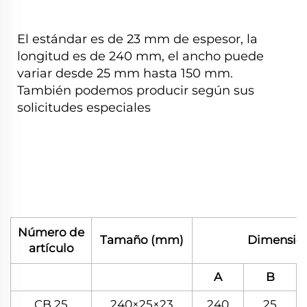
El estándar es de 23 mm de espesor, la
longitud es de 240 mm, el ancho puede
variar desde 25 mm hasta 150 mm.
También podemos producir según sus
solicitudes especiales
Número de
Tamaño (mm)
Dimensió
artículo
A
B
CB 25
240×25×23
240
25