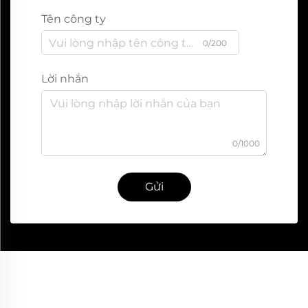
Tên công ty
0/200
Lời nhắn
0/1000
Gửi