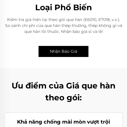
Loại Phổ Biến
Kiểm tra giá hiện tại theo gói que hàn (E6010, E7018, v.v.).
So sánh chi phí của que hàn thép thường, thép không gỉ và
que hàn lõi thuốc. Nhận báo giá sỉ và lẻ!
Nhận Báo Giá
Ưu điểm của Giá que hàn
theo gói:
Khả năng chống mài mòn vượt trội