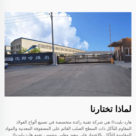
لماذا تختارنا
هارد-بليت® هي شركة تقنية رائدة متخصصة في تصنيع ألواح الفولاذ
المقاوم للتآكل ذات السطح الصلب القائم على المصفوفة المعدنية والمواد
المقاومة للتآكل. بالاعتماد على معهد وطني مشهور، تقوم هارد-بليت®