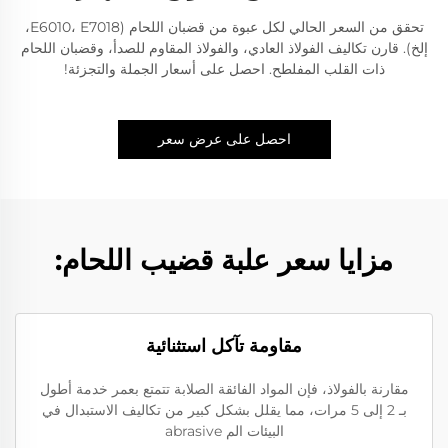
تحقق من السعر الحالي لكل عبوة من قضبان اللحام (E6010، E7018،
إلخ). قارن تكاليف الفولاذ العادي، والفولاذ المقاوم للصدأ، وقضبان اللحام
ذات القلب المفلطح. احصل على أسعار الجملة والتجزئة!
احصل على عرض سعر
مزايا سعر علبة قضيب اللحام:
مقاومة تآكل استثنائية
مقارنة بالفولاذ، فإن المواد الفائقة الصلابة تتمتع بعمر خدمة أطول
بـ 2 إلى 5 مرات، مما يقلل بشكل كبير من تكاليف الاستبدال في
البيئات الم abrasive