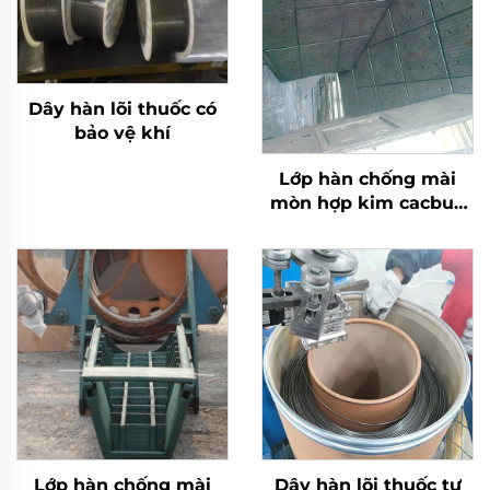
Dây hàn lõi thuốc có
bảo vệ khí
Lớp hàn chống mài
mòn hợp kim cacbua
crôm bồn than
Lớp hàn chống mài
Dây hàn lõi thuốc tự