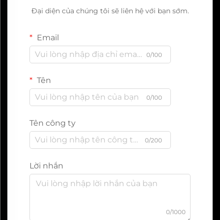
Đại diện của chúng tôi sẽ liên hệ với bạn sớm.
Email
0/100
Tên
0/100
Tên công ty
0/200
Lời nhắn
0/1000