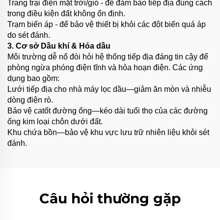
Trang trại điện mặt trời/gió - để đảm bảo tiếp địa đúng cách
trong điều kiện đất không ổn định.
Trạm biến áp - để bảo vệ thiết bị khỏi các đột biến quá áp
do sét đánh.
3. Cơ sở Dầu khí & Hóa dầu
Môi trường dễ nổ đòi hỏi hệ thống tiếp địa đáng tin cậy để
phòng ngừa phóng điện tĩnh và hỏa hoạn điện. Các ứng
dụng bao gồm:
Lưới tiếp địa cho nhà máy lọc dầu—giảm ăn mòn và nhiễu
dòng điện rò.
Bảo vệ catốt đường ống—kéo dài tuổi thọ của các đường
ống kim loại chôn dưới đất.
Khu chứa bồn—bảo vệ khu vực lưu trữ nhiên liệu khỏi sét
đánh.
Câu hỏi thường gặp