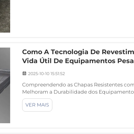
Como A Tecnologia De Revestim
Vida Útil De Equipamentos Pes
2025-10-10 15:51:52
Compreendendo as Chapas Resistentes com
Melhoram a Durabilidade dos Equipamentos
Revestimento por Solda e Como Funcionam?
VER MAIS
revestimento por solda são fabricadas quan
geralmente rica em carboneto de cromo, s