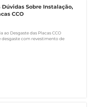
 Dúvidas Sobre Instalação,
acas CCO
a ao Desgaste das Placas CCO
 desgaste com revestimento de
Chromium Carbide Overlay) são
no de base a uma superfície revestida
o o c...