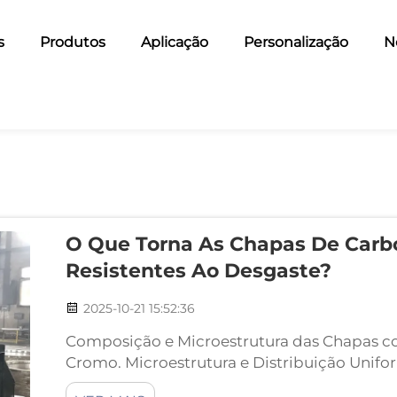
s
Produtos
Aplicação
Personalização
N
O Que Torna As Chapas De Carb
Resistentes Ao Desgaste?
2025-10-21 15:52:36
Composição e Microestrutura das Chapas 
Cromo. Microestrutura e Distribuição Unifo
Cromo. As chapas CCO possuem uma microes