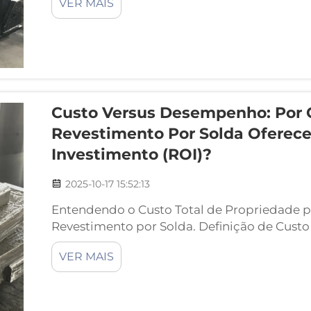
VER MAIS
por cento em volume de carbonetos de crom
Custo Versus Desempenho: Por
Revestimento Por Solda Oferec
Investimento (ROI)?
2025-10-17 15:52:13
Entendendo o Custo Total de Propriedade 
Revestimento por Solda. Definição de Custo
Industriais de Desgaste. Ao analisar o custo
VER MAIS
industriais sujeitas a desgaste, a maioria d
apenas do preço inicial...