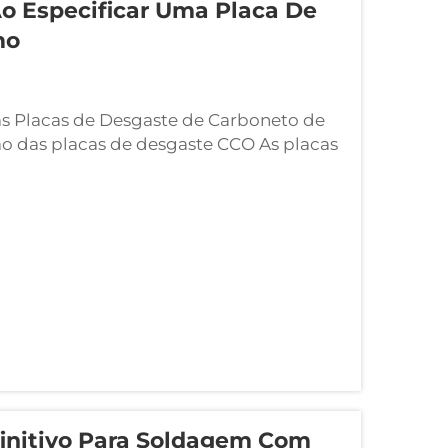
 Ao Especificar Uma Placa De
mo
s Placas de Desgaste de Carboneto de
o das placas de desgaste CCO As placas
icamente fabricadas a partir de
ge...
initivo Para Soldagem Com