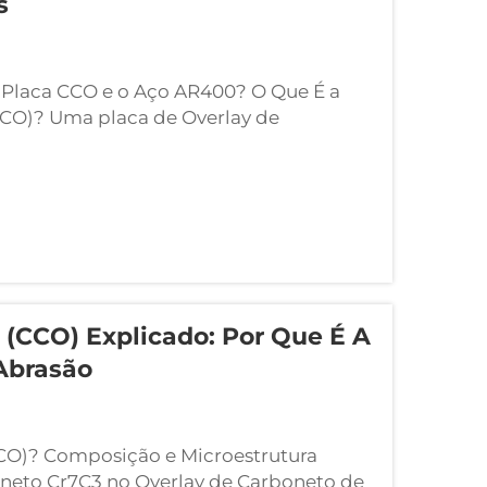
s
 Placa CCO e o Aço AR400? O Que É a
CCO)? Uma placa de Overlay de
ui duas partes: uma base inferior de
extremamente dura de carboneto de
(CCO) Explicado: Por Que É A
 Abrasão
CO)? Composição e Microestrutura
eto Cr7C3 no Overlay de Carboneto de