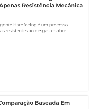
 Apenas Resistência Mecânica
ngente Hardfacing é um processo
as resistentes ao desgaste sobre
radação. Diferentemente dos métodos
idade estrutural, hardf...
 Comparação Baseada Em