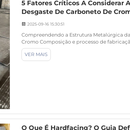
5 Fatores Críticos A Considerar
Desgaste De Carboneto De Cro
2025-09-16 15:30:51
Compreendendo a Estrutura Metalúrgica da
Cromo Composição e processo de fabricaçã
de desgaste de carboneto de cromo são bas
VER MAIS
substratos de aço, como Q235 ou Q345, que 
O Que É Hardfacing? O Guia Def