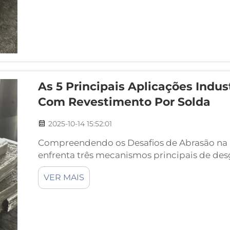
As 5 Principais Aplicações Indu
Com Revestimento Por Solda
2025-10-14 15:52:01
Compreendendo os Desafios de Abrasão na 
enfrenta três mecanismos principais de des
deslizamento causado por minério triturado
VER MAIS
danos por impacto de fragmentos de rocha d