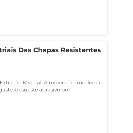
striais Das Chapas Resistentes
Extração Mineral. A mineração moderna
gaste: desgaste abrasivo por
 (20-40% mais duro que o aço padrão),
e 500-1.000 lb em britadeiras...