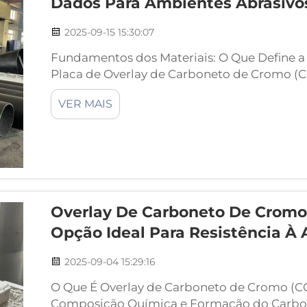
Dados Para Ambientes Abrasivo
2025-09-15 15:30:07
Fundamentos dos Materiais: O Que Define a
Placa de Overlay de Carboneto de Cromo (
Carboneto de Cromo (CCO) basicamente poss
VER MAIS
aço macio comum e uma camada superior 
cromo...
Overlay De Carboneto De Cromo 
Opção Ideal Para Resistência À
2025-09-04 15:29:16
O Que É Overlay de Carboneto de Cromo (C
Composição Química e Formação do Carbon