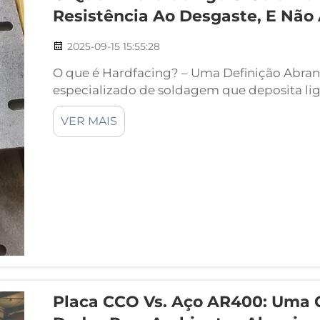
Resistência Ao Desgaste, E Não
2025-09-15 15:55:28
O que é Hardfacing? – Uma Definição Abra
especializado de soldagem que deposita lig
superfícies metálicas para combater a deg
VER MAIS
convencionais de soldagem focados na integr
Placa CCO Vs. Aço AR400: Uma