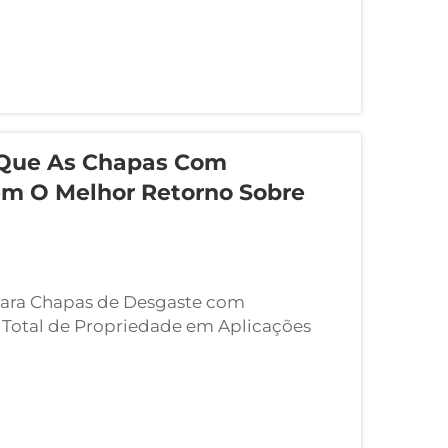
o distribuídos por toda uma matriz...
 Que As Chapas Com
em O Melhor Retorno Sobre
para Chapas de Desgaste com
 Total de Propriedade em Aplicações
 total de propriedade (TCO) para peças
as pessoas esquece que não se trata