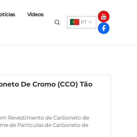
otícias
Vídeos
PT
oneto De Cromo (CCO) Tão
com Revestimento de Carboneto de
rme de Partículas de Carboneto de
trutura composta por cerca de 40 a 50