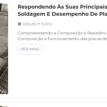
Respondendo Às Suas Principais
Soldagem E Desempenho De Pl
2025-09-17 15:31:13
Compreendendo a Composição e Resistênci
Composição e funcionamento das placas de
carboneto de cromo (CCO) As placas CCO (
VER MAIS
fabricadas unindo uma camada de aço carbo
com compostos resistentes ao desgaste, com