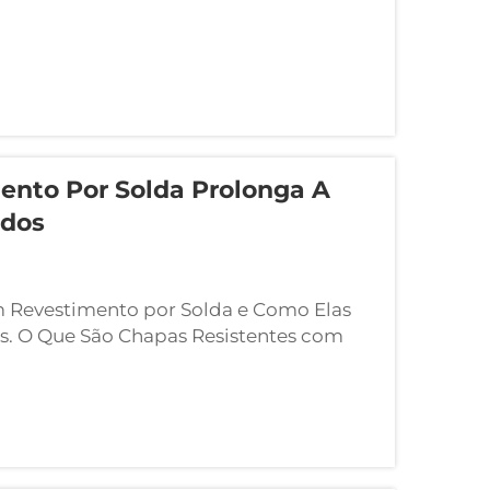
ento Por Solda Prolonga A
ados
 Revestimento por Solda e Como Elas
. O Que São Chapas Resistentes com
 As chapas resistentes com
do aplicamos uma liga especial,
obre aço comum...