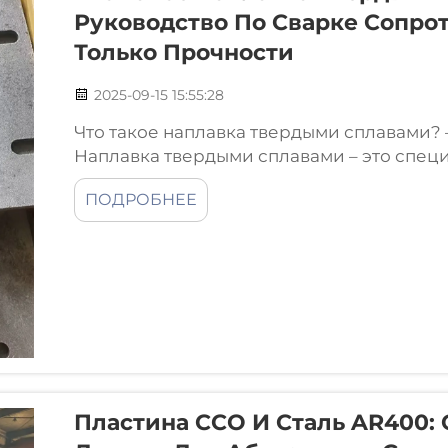
Руководство По Сварке Сопрот
Только Прочности
2025-09-15 15:55:28
Что такое наплавка твердыми сплавами
Наплавка твердыми сплавами – это спе
при котором на металлические поверхно
ПОДРОБНЕЕ
для борьбы с их деградацией. В отличие 
сосредоточенных на обеспечении структ
твердыми сплавами направлена на повы
Пластина CCO И Сталь AR400: