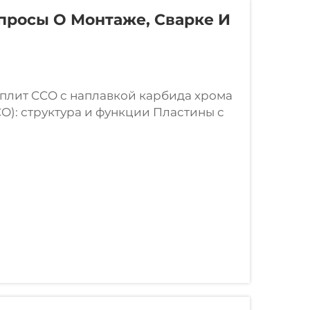
просы О Монтаже, Сварке И
 плит CCO с наплавкой карбида хрома
O): структура и функции Пластины с
ся путем соединения основного слоя
окрытой износостойкими карбидными