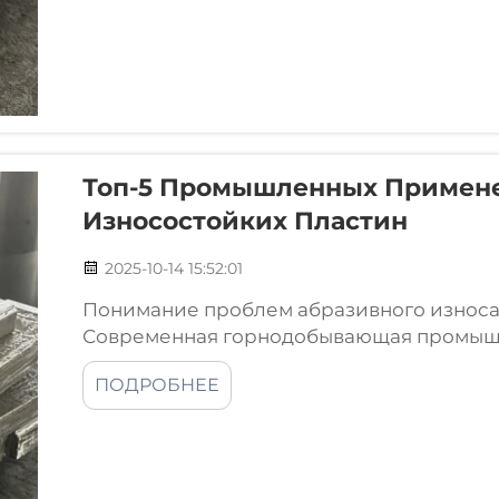
Топ-5 Промышленных Примен
Износостойких Пластин
2025-10-14 15:52:01
Понимание проблем абразивного износа
Современная горнодобывающая промышл
основными механизмами износа: абрази
ПОДРОБНЕЕ
руды (на 20–40 % тверже стандартной ст
обломков породы массой 500–1000 фунтов 