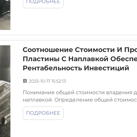
ПОДРОБНЕЕ
равномерно распределённых по матрице 
Соотношение Стоимости И Пр
Пластины С Наплавкой Обесп
Рентабельность Инвестиций
2025-10-17 15:52:13
Понимание общей стоимости владения дл
наплавкой. Определение общей стоимос
приложениях с износом. При рассмотрен
ПОДРОБНЕЕ
для деталей, подверженных износу, многие