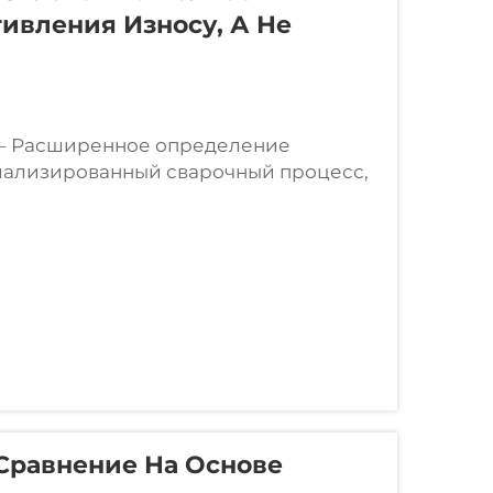
ивления Износу, А Не
? – Расширенное определение
циализированный сварочный процесс,
сти наносятся износостойкие сплавы
от стандартных сварочных методов,
урной целостности, наплавка
шение износостойкости.
 Сравнение На Основе