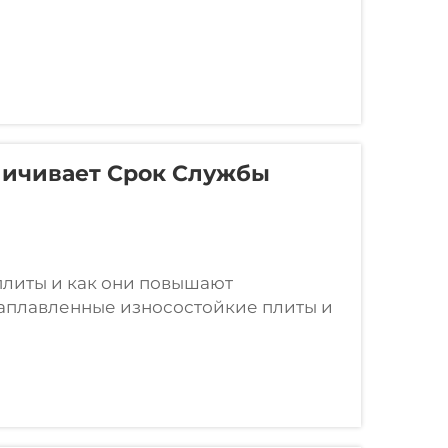
личивает Срок Службы
плиты и как они повышают
наплавленные износостойкие плиты и
стойкие плиты изготавливаются путем
авило, насыщенного карбидом хрома,