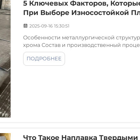
5 Ключевых Факторов, Которы
При Выборе Износостойкой П
2025-09-16 15:30:51
Особенности металлургической структур
хрома Состав и производственный проце
наплавкой карбида хрома Износостойкие
ПОДРОБНЕЕ
основном изготавливаются из стальных о
Q345, которые получают...
Что Такое Наплавка Твердыми