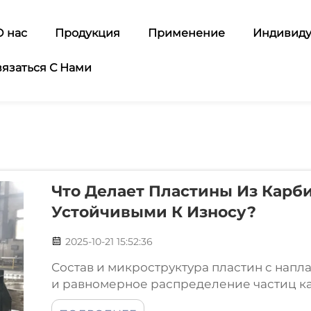
О нас
Продукция
Применение
Индивиду
вязаться С Нами
Что Делает Пластины Из Карби
Устойчивыми К Износу?
2025-10-21 15:52:36
Состав и микроструктура пластин с напл
и равномерное распределение частиц к
пластин CCO состоит примерно из 40–50