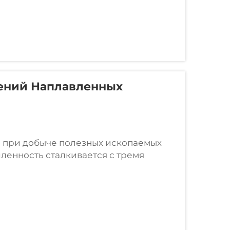
ений Наплавленных
 при добыче полезных ископаемых
енность сталкивается с тремя
вный износ от трения раздробленной
али), ударные повреждения от
в дробилках...