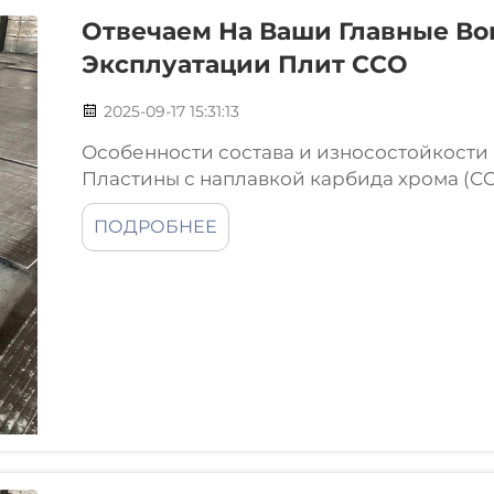
Отвечаем На Ваши Главные Во
Эксплуатации Плит CCO
2025-09-17 15:31:13
Особенности состава и износостойкости
Пластины с наплавкой карбида хрома (CC
наплавкой карбида хрома (CCO) создают
ПОДРОБНЕЕ
углеродистой стали с поверхностью, п
соединениями…