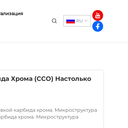
ализация
RU
да Хрома (CCO) Настолько
авкой карбида хрома. Микроструктура
арбида хрома. Микроструктура
 объёмных процентов карбидов хрома,