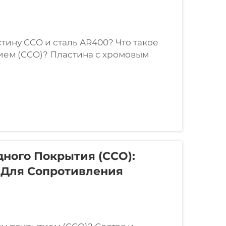
тину CCO и сталь AR400? Что такое
ием (CCO)? Пластина с хромовым
вух частей: обычной мягкой стальной
 карбида...
ного Покрытия (CCO):
 Для Сопротивления