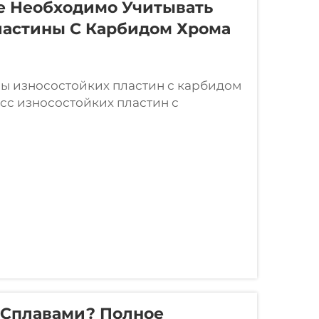
е Необходимо Учитывать
ластины С Карбидом Хрома
ы износостойких пластин с карбидом
сс износостойких пластин с
 пластины с карбидом хрома в
снов материалов, таких как Q235 или
 Сплавами? Полное