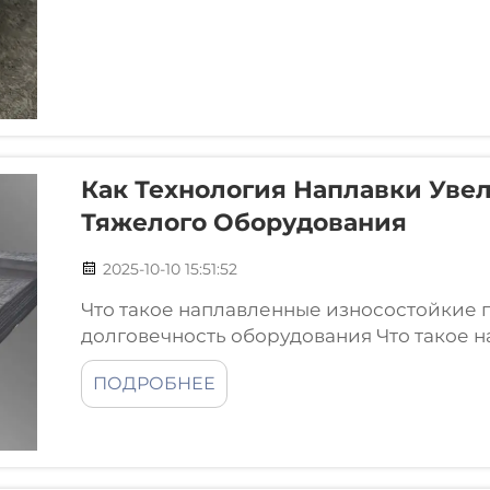
Как Технология Наплавки Уве
Тяжелого Оборудования
2025-10-10 15:51:52
Что такое наплавленные износостойкие 
долговечность оборудования Что такое 
как они работают? Наплавленные износо
ПОДРОБНЕЕ
нанесения специального сплава, как пр
на обычную...