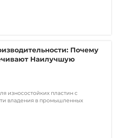
из...
оизводительности: Почему
ечивают Наилучшую
я износостойких пластин с
ти владения в промышленных
ии общей стоимости владения (TCO)
 забывают, что это не только цена...