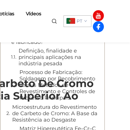
Sumário
otícias
Vídeos
PT
O que é o Revestimento com
Carboneto de Cromo e como ele
é fabricado?
Definição, finalidade e
principais aplicações na
indústria pesada
Processo de Fabricação:
Soldagem por Recobrimento
arbeto De Cromo
versus Métodos de
Revestimento e Controles de
cia Superior Ao
Processo Principais
Microestrutura do Revestimento
de Carbeto de Cromo: A Base da
Resistência ao Desgaste
Matriz Hipereutética Fe–Cr–C