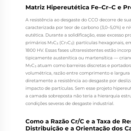
Matriz Hipereutética Fe–Cr–C e P
A resistência ao desgaste do CCO decorre de su
caracterizada por teor de carbono (3,0–5,0%) e 
eutética. Durante a solidificação, esse excesso 
primários M₇C₃ (Cr₇C₃): partículas hexagonais, 
1800 HV. Essas fases ultraresistentes estão inco
tipicamente austenítica ou martensítica — cria
M₇C₃ atuam como barreiras discretas e portadoras
volumétrica, razão entre comprimento e largura (
diretamente a resistência ao desgaste por desl
impacto de partículas. Sem esse projeto hipereu
a camada sobreposta não teria a hierarquia est
condições severas de desgaste industrial.
Como a Razão Cr/C e a Taxa de R
Distribuição e a Orientação dos 