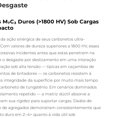
Desgaste
s M₇C₃ Duros (>1800 HV) Sob Cargas
pacto
da ação sinérgica de seus carbonetos ultra-
 Com valores de dureza superiores a 1800 HV, esses
asivas incidentes antes que estas penetrem na
e o desgaste por deslizamento em uma interação
avação sob alta tensão — típicas em caçambas de
entos de britadores — os carbonetos resistem à
a integridade da superfície por muito mais tempo
carboneto de tungstênio. Em cenários dominados
amento repetido — a matriz dúctil absorve a
vam sua rigidez para suportar cargas. Dados de
 e de agregados demonstram consistentemente que
to duro em 2–4× quanto à vida útil sob