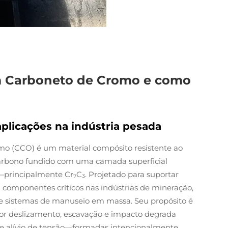
m Carboneto de Cromo e como
 aplicações na indústria pesada
mo (CCO) é um material compósito resistente ao
carbono fundido com uma camada superficial
rincipalmente Cr₇C₃. Projetado para suportar
 componentes críticos nas indústrias de mineração,
e sistemas de manuseio em massa. Seu propósito é
 por deslizamento, escavação e impacto degrada
 de alívio de tensão—formadas intencionalmente