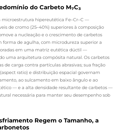
redomínio do Carbeto M₇C₃
a microestrutura hipereutética Fe–Cr–C —
níveis de cromo (25–40%) superiores à composição
promove a nucleação e o crescimento de carbetos
em forma de agulha, com microdureza superior a
rporadas em uma matriz eutética dúctil —
ndo uma arquitetura compósita natural. Os carbetos
 de carga contra partículas abrasivas; sua fração
aspect ratio) e distribuição espacial governam
izamento, ao sulcamento em baixo ângulo e ao
tético — e a alta densidade resultante de carbetos —
rutural necessária para manter seu desempenho sob
esfriamento Regem o Tamanho, a
Carbonetos