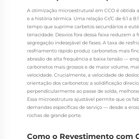
A otimização microestrutural em CCO é obtida a
e a história térmica. Uma relação Cr/C de 6:1 a
tempo que suprime carbetos secundários e eut
tenacidade. Desvios fora dessa faixa reduzem a 
segregação indesejável de fases. A taxa de resfr
resfriamento rápido produz carbonetos mais fin
abrasão de alta frequência e baixa tensão — e
carbonetos mais grossos e de maior volume, mai
velocidade. Crucialmente, a velocidade de desl
orientação dos carbonetos: a solidificação dire
perpendicularmente ao passe de solda, melhoran
Essa microestrutura ajustável permite que os 
demandas específicas de serviço — desde a erosã
rochas de grande porte.
Como o Revestimento com C