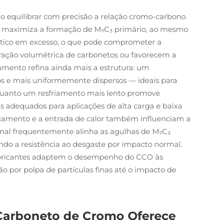
o equilibrar com precisão a relação cromo-carbono
 8:1 maximiza a formação de M₇C₃ primário, ao mesmo
ético em excesso, o que pode comprometer a
fração volumétrica de carbonetos ou favorecem a
iamento refina ainda mais a estrutura: um
os e mais uniformemente dispersos — ideais para
nquanto um resfriamento mais lento promove
s adequados para aplicações de alta carga e baixa
ocamento e a entrada de calor também influenciam a
cional frequentemente alinha as agulhas de M₇C₃
do a resistência ao desgaste por impacto normal.
fabricantes adaptem o desempenho do CCO às
o por polpa de partículas finas até o impacto de
arboneto de Cromo Oferece