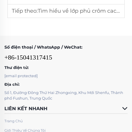
Tiếp theo:
Tìm hiểu về lớp phủ crôm cacbua (CCO): Khoa học đằng sau khả năng chống mài mòn vượt trội
Số điện thoại / WhatsApp / WeChat:
+86-15041317415
Thư điện tử:
[email protected]
Địa chỉ:
Số 1, Đường Đông Thứ Hai Zhongxing, Khu Mới Shenfu, Thành
phố Fushun, Trung Quốc
LIÊN KẾT NHANH
Trang Chủ
Giới Thiệu Về Chúng Tôi