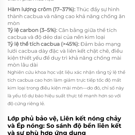
Hàm lượng crôm (17–37%):
Thúc đẩy sự hình
thành cacbua và nâng cao khả năng chống ăn
mòn
Tỷ lệ carbon (3–5%):
Cân bằng giữa thể tích
cacbua và độ dẻo dai của nền kim loại
Tỷ lệ thể tích cacbua (>45%):
Đảm bảo mạng
lưới cacbua dày đặc và liên kết chặt chẽ, điều
kiện thiết yếu để duy trì khả năng chống mài
mòn lâu dài
Nghiên cứu khoa học vật liệu xác nhận rằng tỷ lệ thể
tích cacbua cao hơn làm giảm trực tiếp tốc độ mất
kim loại trong điều kiện mài mòn—do đó, chỉ số này
là yếu tố dự báo hiệu suất thực tế mạnh hơn so với
độ cứng riêng lẻ.
Lớp phủ bảo vệ, Liên kết nóng chảy
và Ép nóng: So sánh độ bền liên kết
và sự phù hợp ứng dụng