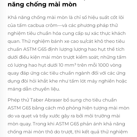
năng chống mài mòn
Khả năng chống mài mòn là chỉ số hiệu suất cốt lõi
của tấm cacbua crôm—và các phương pháp thử
nghiệm tiêu chuẩn hóa cung cấp sự xác thực khách
quan. Thử nghiệm bánh xe cao su/cát khô theo tiêu
chuẩn ASTM G65 định lượng lượng hao hụt thể tích
dưới điều kiện mài mòn trượt kiểm soát; những tấm
có lượng hao hụt dưới 10 mm³ trên mỗi 1000 vòng
quay đáp ứng các tiêu chuẩn ngành đối với các ứng
dụng đòi hỏi khắt khe như tấm lót máy nghiền hoặc
máng dẫn chuyển liệu.
Phép thử Taber Abraser bổ sung cho tiêu chuẩn
ASTM G65 bằng cách mô phỏng hiện tượng mài mòn
do va quẹt và trầy xước gây ra bởi môi trường mài
mòn quay. Trong khi ASTM G65 phản ánh khả năng
chống mài mòn thô do trượt, thì kết quả thử nghiệm