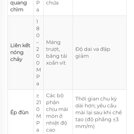
quang
P
chứa
chìm
a
1
8
0
–
Máng
Liên kết
2
trượt,
Độ dai va đập
nóng
0
băng tải
giảm
chảy
0
xoắn vít
M
P
a
≥
Các bộ
Thời gian chu kỳ
21
phận
dài hơn; yêu cầu
0
chịu mài
Ép đùn
mài lại sau khi chế
M
mòn ở
tạo (độ phẳng ±3
P
nhiệt độ
mm/m)
a
cao