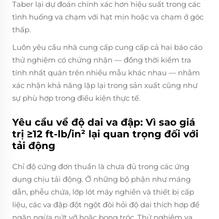
Taber lại dự đoán chính xác hơn hiệu suất trong các
tình huống va chạm với hạt mịn hoặc va chạm ở góc
thấp.
Luôn yêu cầu nhà cung cấp cung cấp cả hai báo cáo
thử nghiệm có chứng nhận — đồng thời kiểm tra
tính nhất quán trên nhiều mẫu khác nhau — nhằm
xác nhận khả năng lặp lại trong sản xuất cũng như
sự phù hợp trong điều kiện thực tế.
Yêu cầu về độ dai va đập: Vì sao giá
trị ≥12 ft-lb/in² lại quan trọng đối với
tải động
Chỉ độ cứng đơn thuần là chưa đủ trong các ứng
dụng chịu tải động. Ở những bộ phận như máng
dẫn, phễu chứa, lớp lót máy nghiền và thiết bị cấp
liệu, các va đập đột ngột đòi hỏi độ dai thích hợp để
ngăn ngừa nứt vỡ hoặc bong tróc. Thử nghiệm va