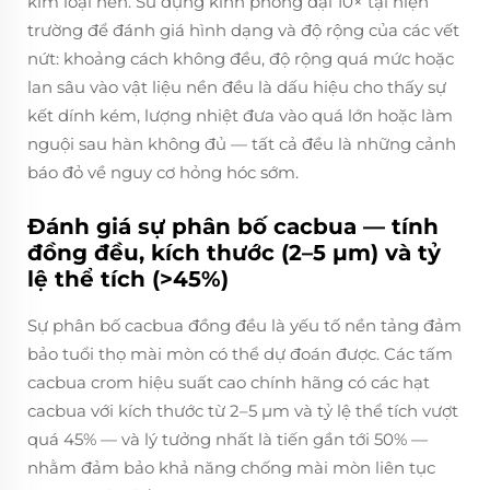
kim loại nền. Sử dụng kính phóng đại 10× tại hiện
trường để đánh giá hình dạng và độ rộng của các vết
nứt: khoảng cách không đều, độ rộng quá mức hoặc
lan sâu vào vật liệu nền đều là dấu hiệu cho thấy sự
kết dính kém, lượng nhiệt đưa vào quá lớn hoặc làm
nguội sau hàn không đủ — tất cả đều là những cảnh
báo đỏ về nguy cơ hỏng hóc sớm.
Đánh giá sự phân bố cacbua — tính
đồng đều, kích thước (2–5 µm) và tỷ
lệ thể tích (>45%)
Sự phân bố cacbua đồng đều là yếu tố nền tảng đảm
bảo tuổi thọ mài mòn có thể dự đoán được. Các tấm
cacbua crom hiệu suất cao chính hãng có các hạt
cacbua với kích thước từ 2–5 µm và tỷ lệ thể tích vượt
quá 45% — và lý tưởng nhất là tiến gần tới 50% —
nhằm đảm bảo khả năng chống mài mòn liên tục