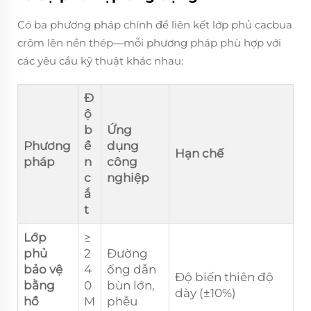
Có ba phương pháp chính để liên kết lớp phủ cacbua
crôm lên nền thép—mỗi phương pháp phù hợp với
các yêu cầu kỹ thuật khác nhau:
Đ
ộ
b
Ứng
Phương
ề
dụng
Hạn chế
pháp
n
công
c
nghiệp
ắ
t
Lớp
≥
phủ
2
Đường
bảo vệ
4
ống dẫn
Độ biến thiên độ
bằng
0
bùn lớn,
dày (±10%)
hồ
M
phễu