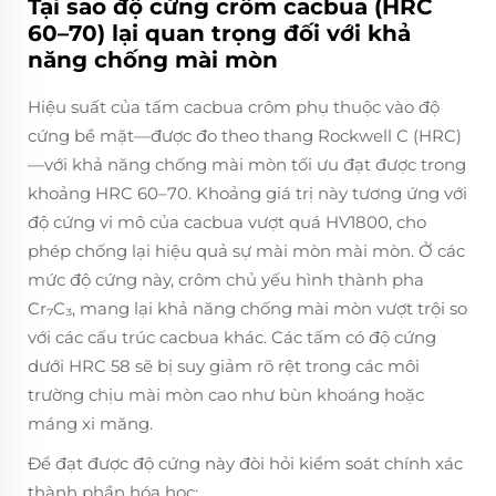
Tại sao độ cứng crôm cacbua (HRC
60–70) lại quan trọng đối với khả
năng chống mài mòn
Hiệu suất của tấm cacbua crôm phụ thuộc vào độ
cứng bề mặt—được đo theo thang Rockwell C (HRC)
—với khả năng chống mài mòn tối ưu đạt được trong
khoảng HRC 60–70. Khoảng giá trị này tương ứng với
độ cứng vi mô của cacbua vượt quá HV1800, cho
phép chống lại hiệu quả sự mài mòn mài mòn. Ở các
mức độ cứng này, crôm chủ yếu hình thành pha
Cr₇C₃, mang lại khả năng chống mài mòn vượt trội so
với các cấu trúc cacbua khác. Các tấm có độ cứng
dưới HRC 58 sẽ bị suy giảm rõ rệt trong các môi
trường chịu mài mòn cao như bùn khoáng hoặc
máng xi măng.
Để đạt được độ cứng này đòi hỏi kiểm soát chính xác
thành phần hóa học: