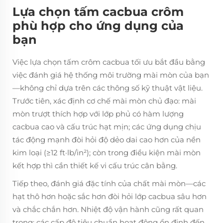
Lựa chọn tấm cacbua crôm
phù hợp cho ứng dụng của
bạn
Việc lựa chọn tấm crôm cacbua tối ưu bắt đầu bằng
việc đánh giá hệ thống môi trường mài mòn của bạn
—không chỉ dựa trên các thông số kỹ thuật vật liệu.
Trước tiên, xác định cơ chế mài mòn chủ đạo: mài
mòn trượt thích hợp với lớp phủ có hàm lượng
cacbua cao và cấu trúc hạt mịn; các ứng dụng chịu
tác động mạnh đòi hỏi độ dẻo dai cao hơn của nền
kim loại (≥12 ft·lb/in²); còn trong điều kiện mài mòn
kết hợp thì cần thiết kế vi cấu trúc cân bằng.
Tiếp theo, đánh giá đặc tính của chất mài mòn—các
hạt thô hơn hoặc sắc hơn đòi hỏi lớp cacbua sâu hơn
và chắc chắn hơn. Nhiệt độ vận hành cũng rất quan
trọng: các cấp độ tiêu chuẩn hoạt động ổn định đến