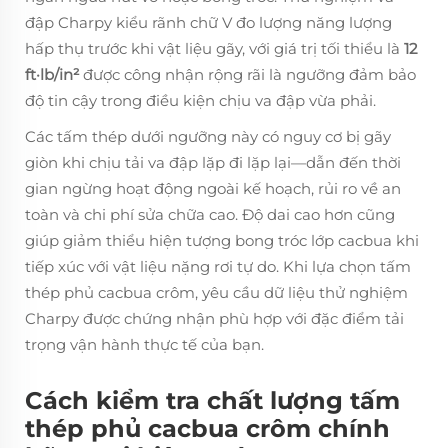
đập Charpy kiểu rãnh chữ V đo lượng năng lượng
hấp thụ trước khi vật liệu gãy, với giá trị tối thiểu là
12
ft·lb/in²
được công nhận rộng rãi là ngưỡng đảm bảo
độ tin cậy trong điều kiện chịu va đập vừa phải.
Các tấm thép dưới ngưỡng này có nguy cơ bị gãy
giòn khi chịu tải va đập lặp đi lặp lại—dẫn đến thời
gian ngừng hoạt động ngoài kế hoạch, rủi ro về an
toàn và chi phí sửa chữa cao. Độ dai cao hơn cũng
giúp giảm thiểu hiện tượng bong tróc lớp cacbua khi
tiếp xúc với vật liệu nặng rơi tự do. Khi lựa chọn tấm
thép phủ cacbua crôm, yêu cầu dữ liệu thử nghiệm
Charpy được chứng nhận phù hợp với đặc điểm tải
trọng vận hành thực tế của bạn.
Cách kiểm tra chất lượng tấm
thép phủ cacbua crôm chính