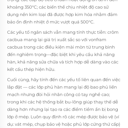
khoảng 350°C; các biến thể chịu nhiệt độ cao sử
dụng nền kim loại đã được hợp kim hóa nhằm đảm
bảo ổn định nhiệt ở mức vượt quá 500°C.
Các yếu tố ngân sách vẫn mang tính thực tiễn: crôm
cacbua mang lại giá trị xuất sắc so với vonfram
cacbua trong các điều kiện mài mòn từ trung bình
đến nghiêm trọng—đặc biệt khi yêu cầu khả năng
hàn, khả năng sửa chữa và tích hợp dễ dàng vào các
kết cấu thép hiện hữu.
Cuối cùng, hãy tính đến các yếu tố liên quan đến việc
lắp đặt — các lớp phủ hàn mang lại độ bao phủ liền
mạch nhưng đòi hỏi nhân công có tay nghề cao;
trong khi các hệ thống bắt bu-lông giúp thay thế dễ
dàng hơn nhưng lại tạo ra các điểm tiềm ẩn bị bong
lớp ở mép. Luôn quy định rõ các mép được bảo vệ (ví
dụ: vát mép, chụp bảo vệ hoặc phủ lớp cứng thứ cấp)