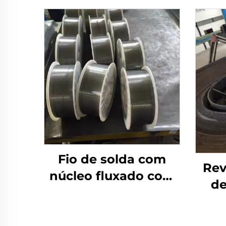
Fio de solda com
Rev
núcleo fluxado com
de
escudo a gás
crom
desg