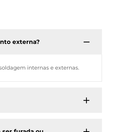
nto externa?
soldagem internas e externas.
 ser furada ou