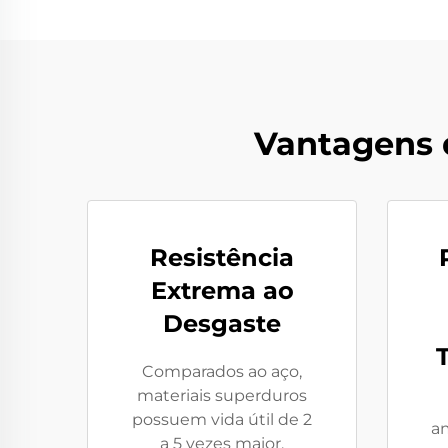
Vantagens 
Resistência
Extrema ao
Desgaste
Comparados ao aço,
materiais superduros
possuem vida útil de 2
a
a 5 vezes maior,