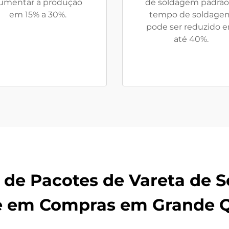
umentar a produção
de soldagem padrão,
em 15% a 30%.
tempo de soldage
pode ser reduzido 
até 40%.
 de Pacotes de Vareta de S
 em Compras em Grande 