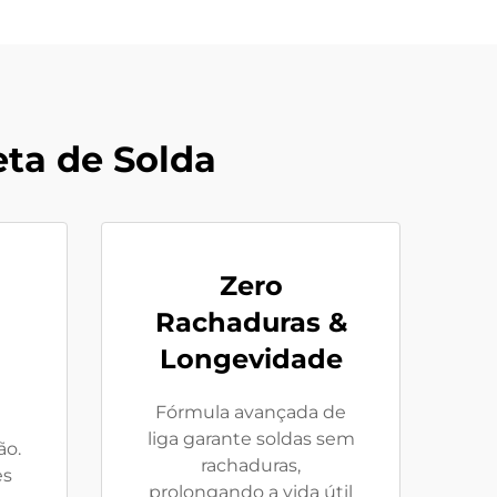
ta de Solda
Zero
Rachaduras &
Longevidade
Fórmula avançada de
liga garante soldas sem
ão.
rachaduras,
es
prolongando a vida útil