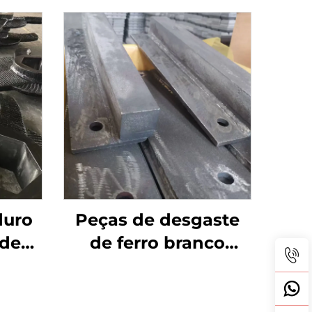
duro
Peças de desgaste
 de
de ferro branco
a com
bimetálico
s de