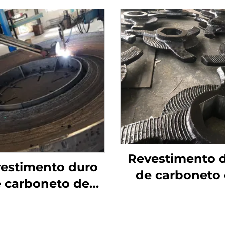
Revestimento 
estimento duro
de carboneto
 carboneto de
cromo por sold
o por solda com
desgaste em pá
aste na mesa de
rotor