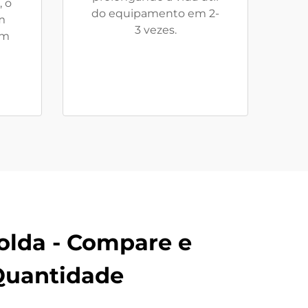
 o
do equipamento em 2-
m
3 vezes.
em
olda - Compare e
Quantidade