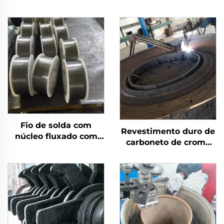
Fio de solda com
Revestimento duro de
núcleo fluxado com
carboneto de cromo
escudo a gás
por solda com
desgaste na mesa de
moagem