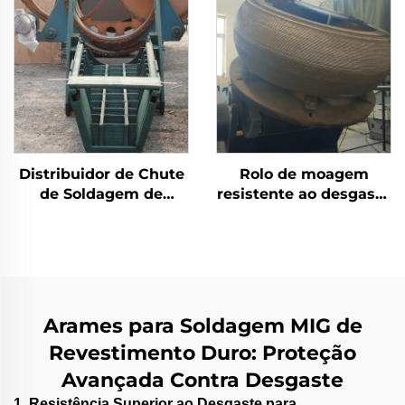
carvão
Distribuidor de Chute
Rolo de moagem
de Soldagem de
resistente ao desgaste
Revestimento Duro de
com revestimento de
Carbeto de Cromo
solda de carbeto de
crômio
Arames para Soldagem MIG de
Revestimento Duro: Proteção
Avançada Contra Desgaste
1. Resistência Superior ao Desgaste para