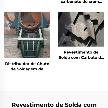
carboneto de cromo
moagem
por solda com
desgaste no silo de
carvão
Revestimento de
Solda com Carbeto de
Cromo para Placas
Distribuidor de Chute
Antidesgaste
de Soldagem de
Revestimento Duro de
Carbeto de Cromo
Revestimento de Solda com