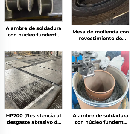
Alambre de soldadura
Mesa de molienda con
con núcleo fundente
revestimiento de
protegido por gas
soldadura de carburo
de cromo
HP200 (Resistencia al
Alambre de soldadura
desgaste abrasivo de
con núcleo fundente
impacto medio)
autoprotegido