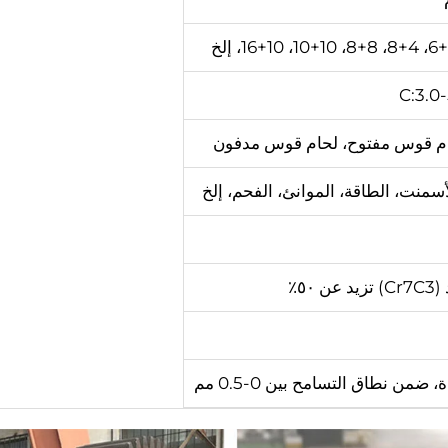
C:3.0
م قوس مفتوح، لحام قوس مدفون
أسمنت، الطاقة، الموانئ، الفحم، إلخ
٥٠٪
ن نطاق التسامح بين 0-0.5 مم