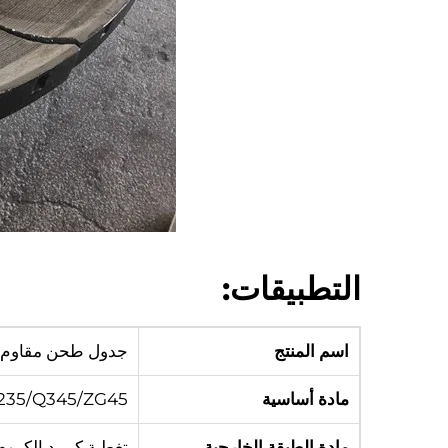
التطبيقات:
اسم المنتج
جدول طحن مقاوم لل
مادة أساسية
235/Q345/ZG45
مادة الطبقة الخارجية
تغطية كربيد الكروم