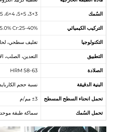
السُمك
3+3، 5+5، 6+4، 6+5، 8+4، 8+8، 10+10، 16+10، إلخ
التركيب الكيميائي
-5.0% Cr:25-40%
التكنولوجيا
تغليف سطحي، لحا
التطبيق
التعدين، الصلب، ال
الصلادة
HRM 58-63
البنية الدقيقة
نسبة حجم الكاربايد (Cr7C3) تزيد عن 
تحمل انحناء السطح المسطح
±3 مم/م
تحمل السُمك
سماكة طبقة موحدة، ضم