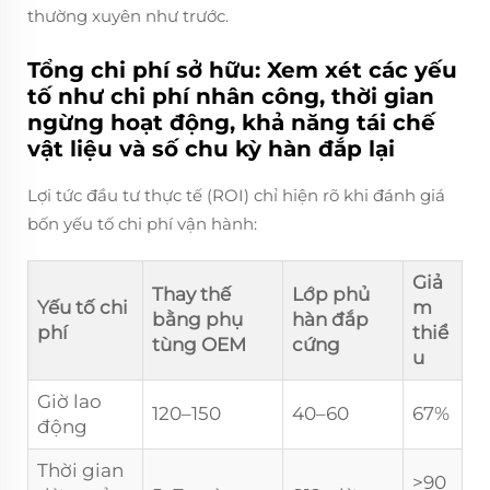
thường xuyên như trước.
Tổng chi phí sở hữu: Xem xét các yếu
tố như chi phí nhân công, thời gian
ngừng hoạt động, khả năng tái chế
vật liệu và số chu kỳ hàn đắp lại
Lợi tức đầu tư thực tế (ROI) chỉ hiện rõ khi đánh giá
bốn yếu tố chi phí vận hành:
Giả
Thay thế
Lớp phủ
Yếu tố chi
m
bằng phụ
hàn đắp
phí
thiể
tùng OEM
cứng
u
Giờ lao
120–150
40–60
67%
động
Thời gian
>90