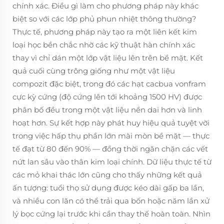
chính xác. Điều gì làm cho phương pháp này khác
biệt so với các lớp phủ phun nhiệt thông thường?
Thực tế, phương pháp này tạo ra một liên kết kim
loại học bền chắc nhờ các kỹ thuật hàn chính xác
thay vì chỉ dán một lớp vật liệu lên trên bề mặt. Kết
quả cuối cùng trông giống như một vật liệu
compozit đặc biệt, trong đó các hạt cacbua vonfram
cực kỳ cứng (độ cứng lên tới khoảng 1500 HV) được
phân bố đều trong một vật liệu nền dai hơn và linh
hoạt hơn. Sự kết hợp này phát huy hiệu quả tuyệt vời
trong việc hấp thụ phần lớn mài mòn bề mặt — thực
tế đạt từ 80 đến 90% — đồng thời ngăn chặn các vết
nứt lan sâu vào thân kim loại chính. Dữ liệu thực tế từ
các mỏ khai thác lớn cũng cho thấy những kết quả
ấn tượng: tuổi thọ sử dụng được kéo dài gấp ba lần,
và nhiều con lăn có thể trải qua bốn hoặc năm lần xử
lý bọc cứng lại trước khi cần thay thế hoàn toàn. Nhìn