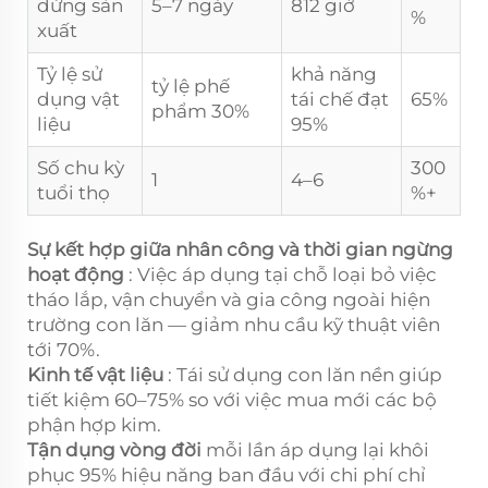
dừng sản
5–7 ngày
812 giờ
%
xuất
Tỷ lệ sử
khả năng
tỷ lệ phế
dụng vật
tái chế đạt
65%
phẩm 30%
liệu
95%
Số chu kỳ
300
1
4–6
tuổi thọ
%+
Sự kết hợp giữa nhân công và thời gian ngừng
hoạt động
: Việc áp dụng tại chỗ loại bỏ việc
tháo lắp, vận chuyển và gia công ngoài hiện
trường con lăn — giảm nhu cầu kỹ thuật viên
tới 70%.
Kinh tế vật liệu
: Tái sử dụng con lăn nền giúp
tiết kiệm 60–75% so với việc mua mới các bộ
phận hợp kim.
Tận dụng vòng đời
mỗi lần áp dụng lại khôi
phục 95% hiệu năng ban đầu với chi phí chỉ