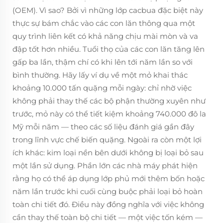
(OEM). Vì sao? Bởi vì những lớp cacbua đặc biệt này
thực sự bám chắc vào các con lăn thông qua một
quy trình liên kết có khả năng chịu mài mòn và va
đập tốt hơn nhiều. Tuổi thọ của các con lăn tăng lên
gấp ba lần, thậm chí có khi lên tới năm lần so với
bình thường. Hãy lấy ví dụ về một mỏ khai thác
khoảng 10.000 tấn quặng mỗi ngày: chỉ nhờ việc
không phải thay thế các bộ phận thường xuyên như
trước, mỏ này có thể tiết kiệm khoảng 740.000 đô la
Mỹ mỗi năm — theo các số liệu đánh giá gần đây
trong lĩnh vực chế biến quặng. Ngoài ra còn một lợi
ích khác: kim loại nền bên dưới không bị loại bỏ sau
một lần sử dụng. Phần lớn các nhà máy phát hiện
rằng họ có thể áp dụng lớp phủ mới thêm bốn hoặc
năm lần trước khi cuối cùng buộc phải loại bỏ hoàn
toàn chi tiết đó. Điều này đồng nghĩa với việc không
cần thay thế toàn bộ chi tiết — một việc tốn kém —