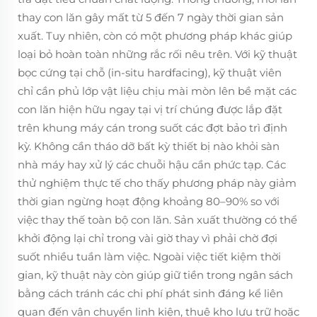
thay con lăn gây mất từ 5 đến 7 ngày thời gian sản
xuất. Tuy nhiên, còn có một phương pháp khác giúp
loại bỏ hoàn toàn những rắc rối nêu trên. Với kỹ thuật
bọc cứng tại chỗ (in-situ hardfacing), kỹ thuật viên
chỉ cần phủ lớp vật liệu chịu mài mòn lên bề mặt các
con lăn hiện hữu ngay tại vị trí chúng được lắp đặt
trên khung máy cán trong suốt các đợt bảo trì định
kỳ. Không cần tháo dỡ bất kỳ thiết bị nào khỏi sàn
nhà máy hay xử lý các chuỗi hậu cần phức tạp. Các
thử nghiệm thực tế cho thấy phương pháp này giảm
thời gian ngừng hoạt động khoảng 80–90% so với
việc thay thế toàn bộ con lăn. Sản xuất thường có thể
khởi động lại chỉ trong vài giờ thay vì phải chờ đợi
suốt nhiều tuần làm việc. Ngoài việc tiết kiệm thời
gian, kỹ thuật này còn giúp giữ tiền trong ngân sách
bằng cách tránh các chi phí phát sinh đáng kể liên
quan đến vận chuyển linh kiện, thuê kho lưu trữ hoặc