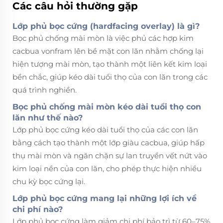
Các câu hỏi thường gặp
Lớp phủ bọc cứng (hardfacing overlay) là gì?
Bọc phủ chống mài mòn là việc phủ các hợp kim
cacbua vonfram lên bề mặt con lăn nhằm chống lại
hiện tượng mài mòn, tạo thành một liên kết kim loại
bền chắc, giúp kéo dài tuổi thọ của con lăn trong các
quá trình nghiền.
Bọc phủ chống mài mòn kéo dài tuổi thọ con
lăn như thế nào?
Lớp phủ bọc cứng kéo dài tuổi thọ của các con lăn
bằng cách tạo thành một lớp giàu cacbua, giúp hấp
thụ mài mòn và ngăn chặn sự lan truyền vết nứt vào
kim loại nền của con lăn, cho phép thực hiện nhiều
chu kỳ bọc cứng lại.
Lớp phủ bọc cứng mang lại những lợi ích về
chi phí nào?
Lớp phủ bọc cứng làm giảm chi phí bảo trì từ 60–75%