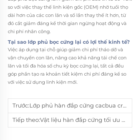
so với việc thay thế linh kiện gốc (OEM) nhờ tuổi thọ
dài hơn của các con lăn và số lần thay thế ít hơn, từ
đó cắt giảm đáng kể thời gian ngừng hoạt động và
chi phí nhân công.
Tại sao lớp phủ bọc cứng lại có lợi thế kinh tế?
Việc áp dụng tại chỗ giúp giảm chi phí tháo dỡ và
vận chuyển con lăn, nâng cao khả năng tái chế con
lăn và tối đa hóa số chu kỳ bọc cứng lại, tất cả đều
góp phần tạo ra khoản tiết kiệm chi phí đáng kể so
với việc sử dụng linh kiện mới.
Trước:
Lớp phủ hàn đắp cứng cacbua crôm trên con lăn máy nghiền: Giải thích các ưu điểm về hiệu suất
Tiếp theo:
Vật liệu hàn đắp cứng tối ưu cho các sao phá vỡ quặng viên trong ứng dụng nhiệt độ cao