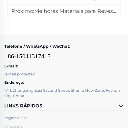
Próximo:
Melhores Materiais para Revestimento de Proteção contra Desgaste em Estrelas de Quebra de Sinter em Aplicações de Alta Temperatura
Telefone / WhatsApp / WeChat:
+86-15041317415
E-mail:
[email protected]
Endereço:
Nº 1, Zhongxing East Second Street, Shenfu New Zone, Fushun
City, China
LINKS RÁPIDOS
Página Inicial
Sobre Nós