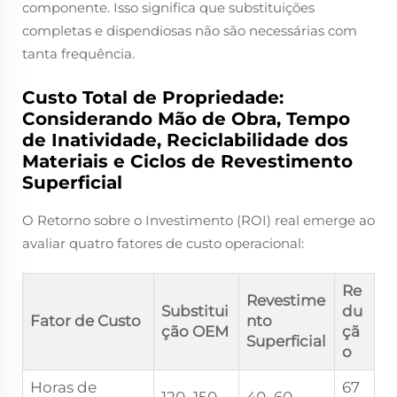
componente. Isso significa que substituições
completas e dispendiosas não são necessárias com
tanta frequência.
Custo Total de Propriedade:
Considerando Mão de Obra, Tempo
de Inatividade, Reciclabilidade dos
Materiais e Ciclos de Revestimento
Superficial
O Retorno sobre o Investimento (ROI) real emerge ao
avaliar quatro fatores de custo operacional:
Re
Revestime
Substitui
du
Fator de Custo
nto
ção OEM
çã
Superficial
o
Horas de
67