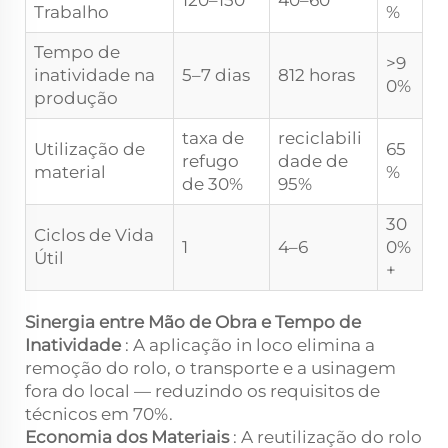
120–150
40–60
Trabalho
%
Tempo de
>9
inatividade na
5–7 dias
812 horas
0%
produção
taxa de
reciclabili
Utilização de
65
refugo
dade de
material
%
de 30%
95%
30
Ciclos de Vida
1
4–6
0%
Útil
+
Sinergia entre Mão de Obra e Tempo de
Inatividade
: A aplicação in loco elimina a
remoção do rolo, o transporte e a usinagem
fora do local — reduzindo os requisitos de
técnicos em 70%.
Economia dos Materiais
: A reutilização do rolo