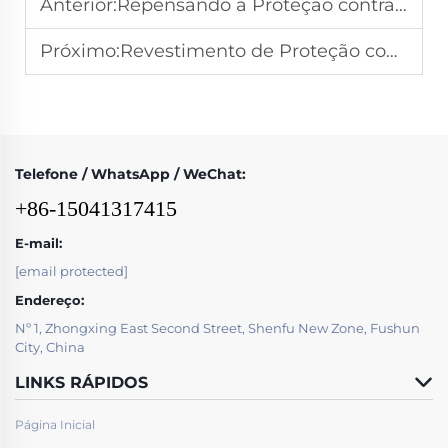
Anterior:
Repensando a Proteção contra Desgaste: Equilibrando Resistência à Abrasão e Robustez Estrutural
Próximo:
Revestimento de Proteção com Carbeto de Cromo em Rolôs Moedores: Vantagens de Desempenho Explicadas
Telefone / WhatsApp / WeChat:
+86-15041317415
E-mail:
[email protected]
Endereço:
Nº 1, Zhongxing East Second Street, Shenfu New Zone, Fushun
City, China
LINKS RÁPIDOS
Página Inicial