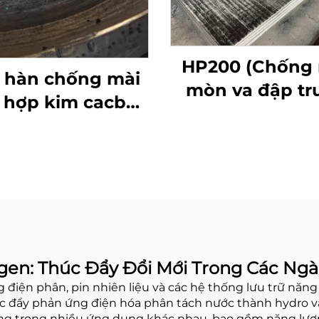
HP200 (Chống
 hàn chống mài
mòn va đập tr
hợp kim cacbua
bình)
ôm bàn nghiền
gen: Thúc Đẩy Đổi Mới Trong Các Ng
g điện phân, pin nhiên liệu và các hệ thống lưu trữ năn
 đẩy phản ứng điện hóa phân tách nước thành hydro và 
ng trong nhiều ứng dụng khác nhau, bao gồm năng lượn