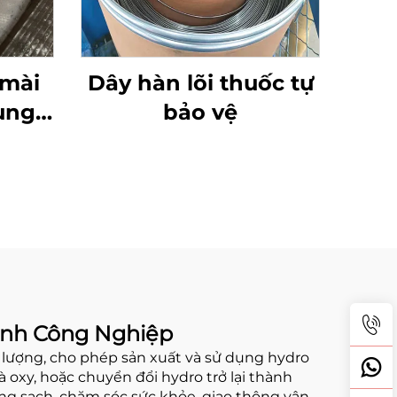
 mài
Dây hàn lõi thuốc tự
ung
bảo vệ
ành Công Nghiệp
g lượng, cho phép sản xuất và sử dụng hydro
oxy, hoặc chuyển đổi hydro trở lại thành
g sạch, chăm sóc sức khỏe, giao thông vận