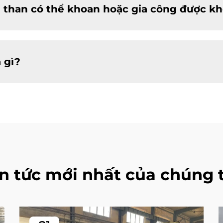
 than có thể khoan hoặc gia công được k
 gì?
in tức mới nhất của chúng t