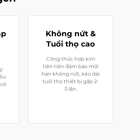
ắp
Không nứt &
ễ
Tuổi thọ cao
Công thức hợp kim
tiên tiến đảm bảo mối
ảy
hàn không nứt, kéo dài
iêu
tuổi thọ thiết bị gấp 2-
 có
3 lần.