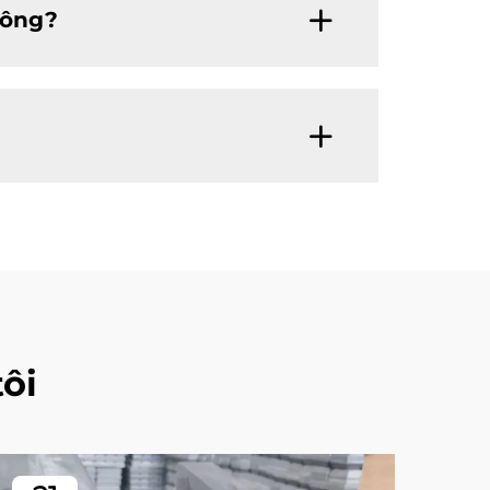
hông?
ôi