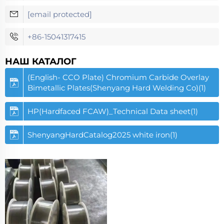
[email protected]
+86-15041317415
НАШ КАТАЛОГ
(English- CCO Plate) Chromium Carbide Overlay
Bimetallic Plates(Shenyang Hard Welding Co)(1)
HP(Hardfaced FCAW)_Technical Data sheet(1)
ShenyangHardCatalog2025 white iron(1)