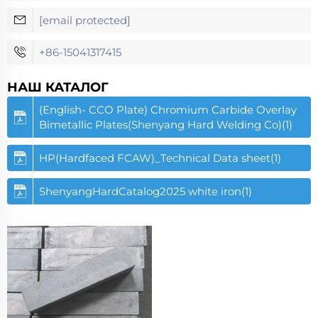
[email protected]
+86-15041317415
НАШ КАТАЛОГ
(English- CCO Plate) Chromium Carbide Overlay
Bimetallic Plates(Shenyang Hard Welding Co)(1)
HP(Hardfaced FCAW)_Technical Data sheet(1)
ShenyangHardCatalog2025 white iron(1)