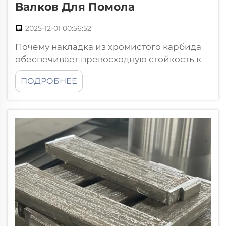
Валков Для Помола
2025-12-01 00:56:52
Почему накладка из хромистого карбида
обеспечивает превосходную стойкость к
износу. Твёрдость и микроструктура:
ПОДРОБНЕЕ
двойная основа абразивостойкости.
Накладка из хромистого карбида
выделяется своей удивительной
способностью противостоять износу
благодаря специальной
двухкомпонентной структуре...