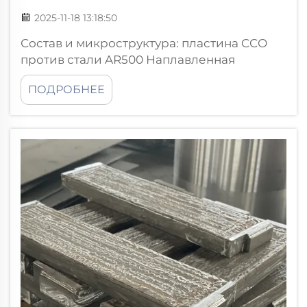
2025-11-18 13:18:50
Состав и микроструктура: пластина CCO
против стали AR500 Наплавленная
хромокарбидная пластина (CCO) против
ПОДРОБНЕЕ
AR500: состав и структура основного
материала. Пластины CCO
изготавливаются из базового слоя
пластичной стали, соединенного со
специальным покрытием из
хромокарбида. Т...