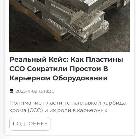
Реальный Кейс: Как Пластины
CCO Сократили Простои В
Карьерном Оборудовании
2025-11-09 13:18:30
Понимание пластин с наплавкой карбида
хрома (CCO) и их роли в карьерных
операциях. Что такое пластины CCO и как
ПОДРОБНЕЕ
они работают? Пластины с наплавкой
карбида хрома (CCO) состоят из