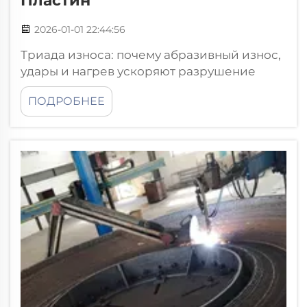
Пластин
2026-01-01 22:44:56
Триада износа: почему абразивный износ,
удары и нагрев ускоряют разрушение
синергетически. Одновременное
ПОДРОБНЕЕ
воздействие в системах транспортировки
насыпных материалов. Износостойкие
плиты в таких местах, как входы в
цементные печи и передачи конвейеров
на горнодобывающих предприятиях,
сталкиваются с тремя основными
проблемами одновременно...