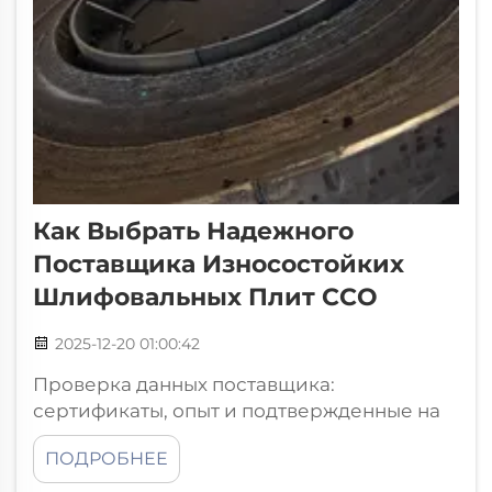
Как Выбрать Надежного
Поставщика Износостойких
Шлифовальных Плит CCO
2025-12-20 01:00:42
Проверка данных поставщика:
сертификаты, опыт и подтвержденные на
практике износостойкие шлифовальные
ПОДРОБНЕЕ
плиты CCO, соответствие стандартам ISO
9001 и EN 10204 — не просто бумажные