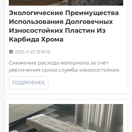
Экологические Преимущества
Использования Долговечных
Износостойких Пластин Из
Карбида Хрома
2025-11-23 13:19:19
Снижение расхода материала за счёт
увеличения срока службы износостойких
пластин из карбида хрома. Высокая
ПОДРОБНЕЕ
износостойкость сводит к минимуму
необходимость замены. В условиях
абразивного износа пластины из карбида
хрома служат в три — пять раз дольше...