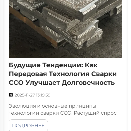
Будущие Тенденции: Как
Передовая Технология Сварки
CCO Улучшает Долговечность
2025-11-27 13:19:59
Эволюция и основные принципы
технологии сварки CCO. Растущий спрос
на высокопрочные сварные соединения в
ПОДРОБНЕЕ
промышленных приложениях. В отраслях