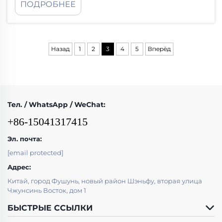
ПОДРОБНЕЕ
карбидом хрома (CCO). Пластины CCO в
основном представляют собой обычную
низкоуглеродистую сталь с толстым слоем
сплава на основе карбида хрома,
Назад
1
2
3
4
5
Вперёд
нанесённого на верхнюю часть...
Тел. / WhatsApp / WeChat:
+86-15041317415
Эл. почта:
[email protected]
Адрес:
Китай, город Фушунь, новый район Шэньфу, вторая улица
Чжунсинь Восток, дом 1
БЫСТРЫЕ ССЫЛКИ