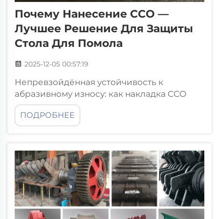
Почему Нанесение ССО —
Лучшее Решение Для Защиты
Стола Для Помола
2025-12-05 00:57:19
Непревзойдённая устойчивость к
абразивному износу: как накладка CCO
превосходит все альтернативы. Данные
ПОДРОБНЕЕ
ASTM G-65 подтверждают, что срок службы
при износе в шлифовальных применениях
на 3,2 раза дольше по сравнению с AR400.
Испытания по стандарту ASTM G-65
показали, что накладка CCO служит
примерно в три с половиной раза
дольше...