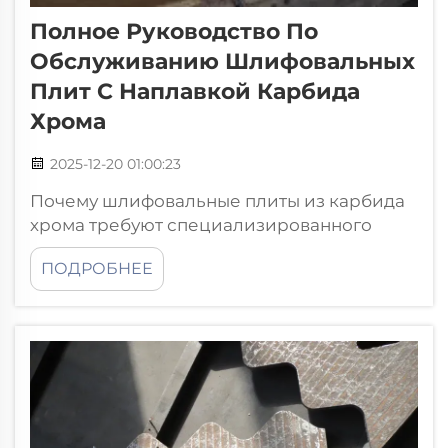
Полное Руководство По
Обслуживанию Шлифовальных
Плит С Наплавкой Карбида
Хрома
2025-12-20 01:00:23
Почему шлифовальные плиты из карбида
хрома требуют специализированного
обслуживания. Твердость, хрупкость и
ПОДРОБНЕЕ
чувствительность к температуре:
основные проблемы материала.
Шлифовальные плиты из карбида хрома
обладают очень высокой твердостью —
около 60–70 HRC, что делает их...