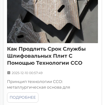
Как Продлить Срок Службы
Шлифовальных Плит С
Помощью Технологии CCO
2025-12-10 00:57:49
Принцип технологии CCO:
металлургическая основа для
износостойкости. Что такое наплавка
ПОДРОБНЕЕ
карбидом хрома (CCO) и почему она
эффективна в абразивных средах.