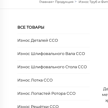
>
Главная>
Продукция
Износ Труб и Фи
ВСЕ ТОВАРЫ
Износ Деталей CCO
Износ Шлифовального Вала CCO
Износ Шлифовального Стола CCO
Износ Лотка CCO
Де
Износ Лопастей Ротора CCO
ме
х
Износ Решётки CCO