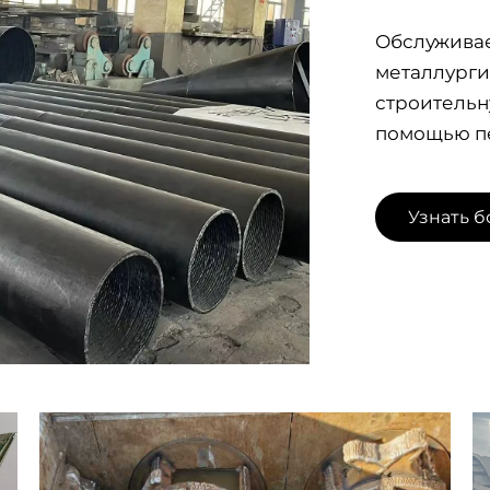
Обслужива
металлурги
строительн
помощью п
Узнать б