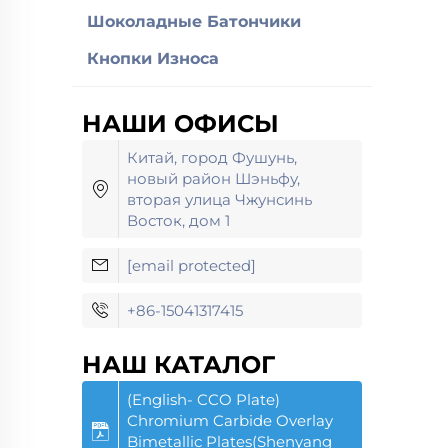
Шоколадные Батончики
Кнопки Износа
НАШИ ОФИСЫ
Китай, город Фушунь,
новый район Шэньфу,
вторая улица Чжунсинь
Восток, дом 1
[email protected]
+86-15041317415
НАШ КАТАЛОГ
(English- CCO Plate)
Chromium Carbide Overlay
Bimetallic Plates(Shenyang