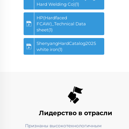
Hard Welding Co)(1)
HP(Hardfaced
FCAW)_Technical Data
sheet(1)
ShenyangHardCatalog2025
white iron(1)
Лидерство в отрасли
Признаны высокотехнологичным