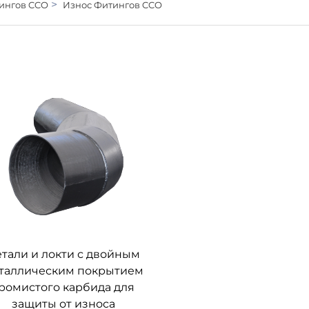
>
тингов CCO
Износ Фитингов CCO
тали и локти с двойным
таллическим покрытием
ромистого карбида для
защиты от износа