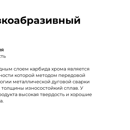
зкоабразивный
ия
сть
адным слоем карбида хрома является
хности которой методом передовой
огии металлической дуговой сварки
 толщины износостойкий сплав. У
родукта высокая твердость и хорошие
а.