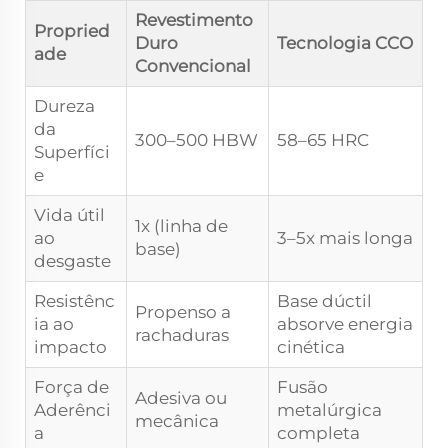
Revestimento
Propried
Duro
Tecnologia CCO
ade
Convencional
Dureza
da
300–500 HBW
58–65 HRC
Superfíci
e
Vida útil
1x (linha de
ao
3–5x mais longa
base)
desgaste
Resistênc
Base dúctil
Propenso a
ia ao
absorve energia
rachaduras
impacto
cinética
Força de
Fusão
Adesiva ou
Aderênci
metalúrgica
mecânica
a
completa