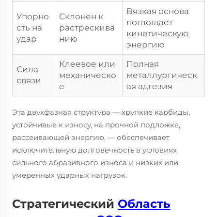
Вязкая основа
Упорно
Склонен к
поглощает
сть на
растрескива
кинетическую
удар
нию
энергию
Клеевое или
Полная
Сила
механическо
металлургическ
связи
е
ая адгезия
Эта двухфазная структура — хрупкие карбиды,
устойчивые к износу, на прочной подложке,
рассеивающей энергию, — обеспечивает
исключительную долговечность в условиях
сильного абразивного износа и низких или
умеренных ударных нагрузок.
Стратегический
Область