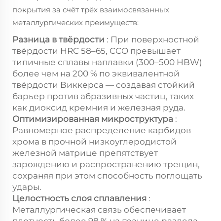
покрытия за счёт трёх взаимосвязанных
металлургических преимуществ:
Разница в твёрдости
: При поверхностной
твёрдости HRC 58–65, CCO превышает
типичные сплавы наплавки (300–500 HBW)
более чем на 200 % по эквивалентной
твёрдости Виккерса — создавая стойкий
барьер против абразивных частиц, таких
как диоксид кремния и железная руда.
Оптимизированная микроструктура
:
Равномерное распределение карбидов
хрома в прочной низкоуглеродистой
железной матрице препятствует
зарождению и распространению трещин,
сохраняя при этом способность поглощать
удары.
Целостность слоя сплавления
:
Металлургическая связь обеспечивает
плотность более 98 % на границе раздела,