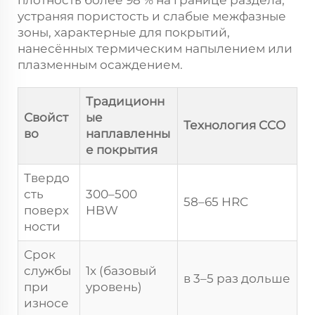
устраняя пористость и слабые межфазные
зоны, характерные для покрытий,
нанесённых термическим напылением или
плазменным осаждением.
Традиционн
Свойст
ые
Технология CCO
во
наплавленны
е покрытия
Твердо
сть
300–500
58–65 HRC
поверх
HBW
ности
Срок
службы
1x (базовый
в 3–5 раз дольше
при
уровень)
износе