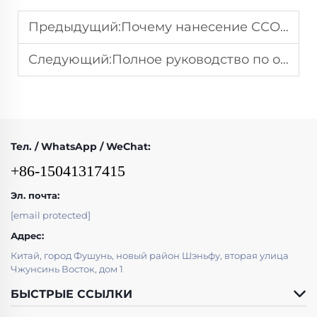
Предыдущий:
Почему нанесение ССО — лучшее решение для защиты стола для помола
Следующий:
Полное руководство по обслуживанию шлифовальных плит с наплавкой карбида хрома
Тел. / WhatsApp / WeChat:
+86-15041317415
Эл. почта:
[email protected]
Адрес:
Китай, город Фушунь, новый район Шэньфу, вторая улица
Чжунсинь Восток, дом 1
БЫСТРЫЕ ССЫЛКИ