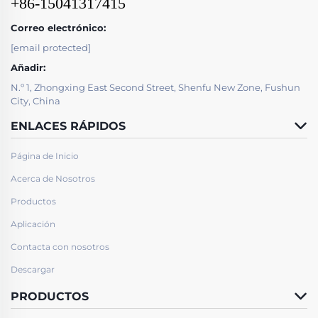
+86-15041317415
Correo electrónico:
[email protected]
Añadir:
N.º 1, Zhongxing East Second Street, Shenfu New Zone, Fushun
City, China
ENLACES RÁPIDOS
Página de Inicio
Acerca de Nosotros
Productos
Aplicación
Contacta con nosotros
Descargar
PRODUCTOS