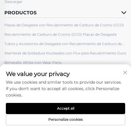
Descargar
PRODUCTOS
Piezas de Desgaste con Recubrimiento de Carburo de Cromo (CCO)
Recubrimiento de Carburo de Cromo (CCO) Placas de Desgaste
Tubos y Accesorios de Desgaste con Recubrimiento de Carburo de Cromo (CCO)
Alambres de Soldadura Nucleados con Flux para Recubrimiento Duro
Bimetallic White Iron Wear Parts
We value your privacy
We use cookies and similar tools to provide our services.
If you don't want to accept all cookies, click Personalize
cookies.
Síguenos
Accept all
Derechos de autor © Shenyang Hard Welding Surface Engineering
Co., ltd. -
Política de privacidad
Personalize cookies
Página de Inicio
Productos
Contáctenos
ARRIBA