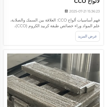
لألواح CCO
2025-07-21 15:36:23
فهم أساسيات ألواح CCO: العلاقة بين السمك والصلابة،
علم المواد وراء خصائص طبقة كربيد الكروم (CCO)،
تصنع أقراص كربيد الكروم (CCO) من طبقة مقاومة
عرض المزيد
للتآكل مركبة على قاعدة من الفولاذ اللين الساخن، ...