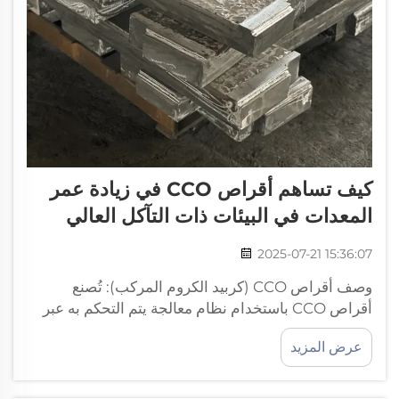
كيف تساهم أقراص CCO في زيادة عمر
المعدات في البيئات ذات التآكل العالي
2025-07-21 15:36:07
وصف أقراص CCO (كربيد الكروم المركب): تُصنع
أقراص CCO باستخدام نظام معالجة يتم التحكم به عبر
الحاسوب مما يضمن منتجًا متسقًا للغاية، وتتميز هذه
عرض المزيد
الأقراص ببنية ثنائية الطبقات تتكون من طبقة كربونية...