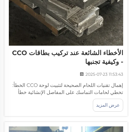
الأخطاء الشائعة عند تركيب بطاقات CCO
- وكيفية تجنبها
2025-07-23 11:53:43
إهمال تقنيات اللحام الصحيحة لتثبيت لوحة CCO الخطأ:
تخطي لحامات التماسك على المفاصل الإنشائية خطأ
شائع عند تثبيت الصفائح المبطنة هو تخطي لحامات
عرض المزيد
التماسك في المفاصل الإنشائية. تُنشئ هذه اللحامات
طبقة حماية تمنع التآكل وتكفل المتانة الهيكلية على
المدى الطويل. تجاهل هذه الخطوة يؤدي إلى ضعف
المفاصل وزيادة احتمال حدوث تشققات أو فشل هيكلي