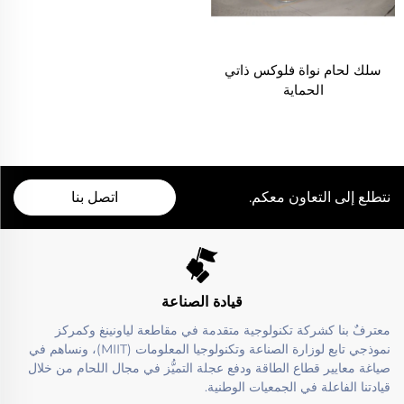
سلك لحام نواة فلوكس ذاتي
الحماية
نتطلع إلى التعاون معكم.
اتصل بنا
قيادة الصناعة
معترفٌ بنا كشركة تكنولوجية متقدمة في مقاطعة لياونينغ وكمركز
نموذجي تابع لوزارة الصناعة وتكنولوجيا المعلومات (MIIT)، ونساهم في
صياغة معايير قطاع الطاقة ودفع عجلة التميُّز في مجال اللحام من خلال
قيادتنا الفاعلة في الجمعيات الوطنية.