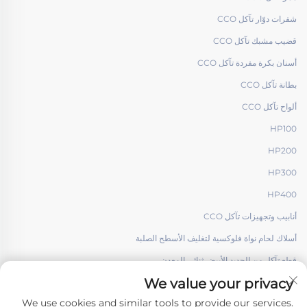
شفرات دوّار تآكل CCO
قضيب مشبك تآكل CCO
أسنان بكرة مفردة تآكل CCO
بطانة تآكل CCO
ألواح تآكل CCO
HP100
HP200
HP300
HP400
أنابيب وتجهيزات تآكل CCO
أسلاك لحام نواة فلوكسية لتغليف الأسطح الصلبة
قطع تآكل من الحديد الأبيض ثنائي المعدن
We value your privacy
We use cookies and similar tools to provide our services.