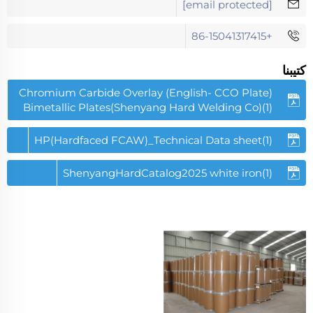
[email protected]
+86-15041317415
كتيبنا
(English- CCO Plate) Chromium Carbide Overlay
Bimetallic Plates(Shenyang Hard Welding Co)(1)
HP(Hardfaced FCAW)_Technical Data sheet(1)
ShenyangHardCatalog2025 white iron(1)