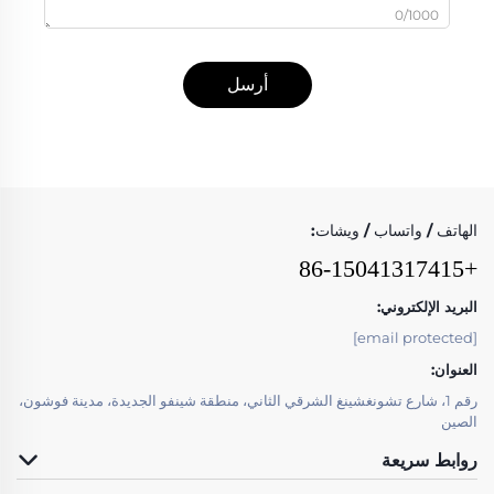
0/1000
أرسل
الهاتف / واتساب / ويشات:
+86-15041317415
البريد الإلكتروني:
[email protected]
العنوان:
رقم 1، شارع تشونغشينغ الشرقي الثاني، منطقة شينفو الجديدة، مدينة فوشون،
الصين
روابط سريعة